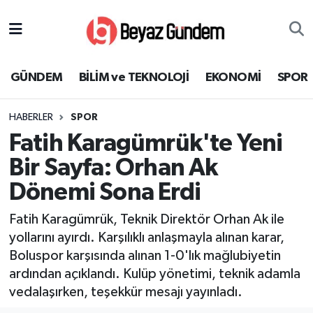
GÜNDEM
Hava Durumu
GÜNDEM
BİLİM ve TEKNOLOJİ
EKONOMİ
SPOR
BİLİM ve TEKNOLOJİ
Trafik Durumu
HABERLER
SPOR
EKONOMİ
Süper Lig Puan Durumu ve Fikstür
Fatih Karagümrük'te Yeni
SPOR
Tüm Manşetler
Bir Sayfa: Orhan Ak
Dönemi Sona Erdi
SAĞLIK
Son Dakika Haberleri
Fatih Karagümrük, Teknik Direktör Orhan Ak ile
EĞİTİM
Haber Arşivi
yollarını ayırdı. Karşılıklı anlaşmayla alınan karar,
Boluspor karşısında alınan 1-0'lık mağlubiyetin
KÜLTÜR SANAT
ardından açıklandı. Kulüp yönetimi, teknik adamla
vedalaşırken, teşekkür mesajı yayınladı.
MAGAZİN