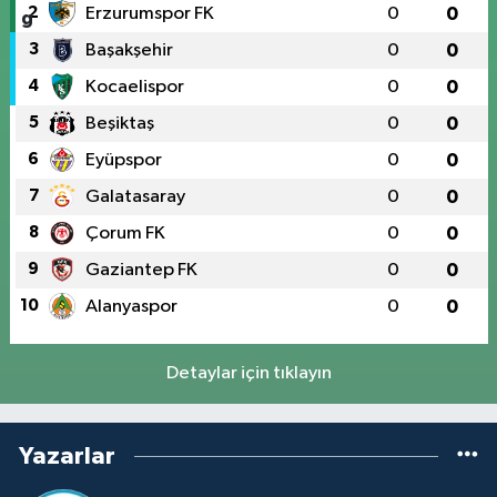
2
Erzurumspor FK
0
0
3
Başakşehir
0
0
4
Kocaelispor
0
0
5
Beşiktaş
0
0
6
Eyüpspor
0
0
7
Galatasaray
0
0
8
Çorum FK
0
0
9
Gaziantep FK
0
0
10
Alanyaspor
0
0
Detaylar için tıklayın
Yazarlar