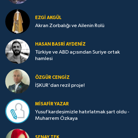
EZGI AKGÜL
Akran Zorbalığı ve Ailenin Rolü
HASAN BASRI AYDENIZ
Türkiye ve ABD açısından Suriye ortak
hamlesi
ÖZGÜR CENGIZ
İŞKUR'dan rezil proje!
MISAFIR YAZAR
Yusuf kardeşimizle hatırlatmak şart oldu -
Muharrem Özkaya
ŞENAY TEK