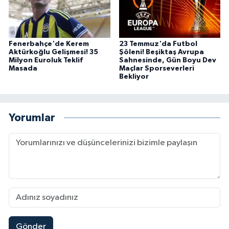
Fenerbahçe'de Kerem
23 Temmuz'da Futbol
Aktürkoğlu Gelişmesi! 35
Şöleni! Beşiktaş Avrupa
Milyon Euroluk Teklif
Sahnesinde, Gün Boyu Dev
Masada
Maçlar Sporseverleri
Bekliyor
Yorumlar
Gönder