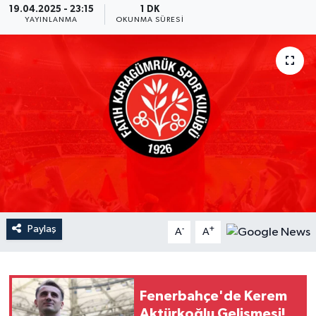
19.04.2025 - 23:15
1 DK
YAYINLANMA
OKUNMA SÜRESI
YEREL
Paylaş
-
+
A
A
Fenerbahçe'de Kerem
Aktürkoğlu Gelişmesi!