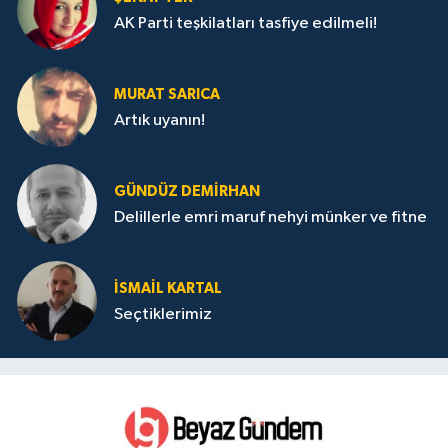
AK Parti teşkilatları tasfiye edilmeli!
MURAT SARICA
Artık uyanın!
GÜNDÜZ DEMIRHAN
Delillerle emri maruf nehyi münker ve fitne
İSMAIL KARTAL
Seçtiklerimiz