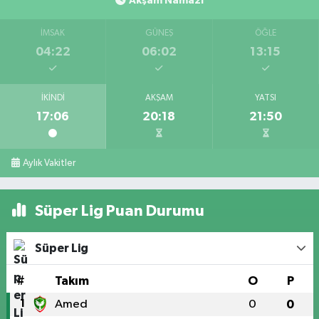
Akşam Namazı
İMSAK
GÜNEŞ
ÖĞLE
04:22
06:02
13:15
İKINDI
AKŞAM
YATSI
17:06
20:18
21:50
Aylık Vakitler
Süper Lig Puan Durumu
Süper Lig
#
Takım
O
P
1
Amed
0
0