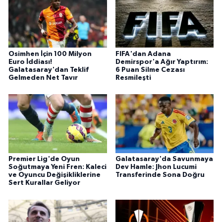
Osimhen İçin 100 Milyon
FIFA'dan Adana
Euro İddiası!
Demirspor'a Ağır Yaptırım:
Galatasaray'dan Teklif
6 Puan Silme Cezası
Gelmeden Net Tavır
Resmileşti
Premier Lig'de Oyun
Galatasaray'da Savunmaya
Soğutmaya Yeni Fren: Kaleci
Dev Hamle: Jhon Lucumi
ve Oyuncu Değişikliklerine
Transferinde Sona Doğru
Sert Kurallar Geliyor