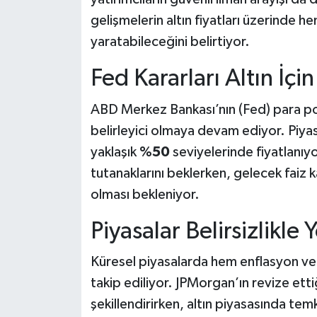
gelişmelerin altın fiyatları üzerinde h
yaratabileceğini belirtiyor.
Fed Kararları Altın İç
ABD Merkez Bankası’nın (Fed) para politi
belirleyici olmaya devam ediyor. Piyasa
yaklaşık
%50
seviyelerinde fiyatlanıyo
tutanaklarını beklerken, gelecek faiz ka
olması bekleniyor.
Piyasalar Belirsizlikle 
Küresel piyasalarda hem enflasyon ver
takip ediliyor. JPMorgan’ın revize ettiğ
şekillendirirken, altın piyasasında te