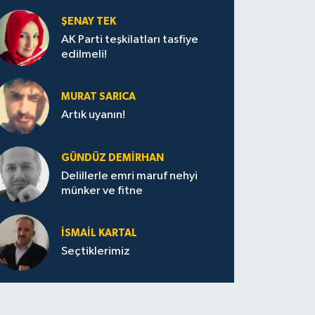
ŞENAY TEK
AK Parti teşkilatları tasfiye
edilmeli!
MURAT SARICA
Artık uyanın!
GÜNDÜZ DEMIRHAN
Delillerle emri maruf nehyi
münker ve fitne
İSMAIL KARTAL
Seçtiklerimiz