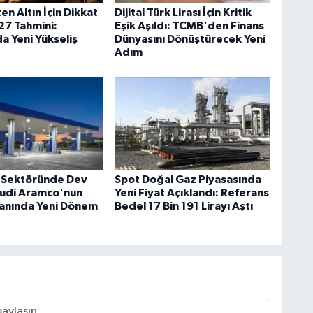
ten Altın İçin Dikkat
Dijital Türk Lirası İçin Kritik
7 Tahmini:
Eşik Aşıldı: TCMB'den Finans
a Yeni Yükseliş
Dünyasını Dönüştürecek Yeni
Adım
 Sektöründe Dev
Spot Doğal Gaz Piyasasında
udi Aramco'nun
Yeni Fiyat Açıklandı: Referans
lanında Yeni Dönem
Bedel 17 Bin 191 Lirayı Aştı