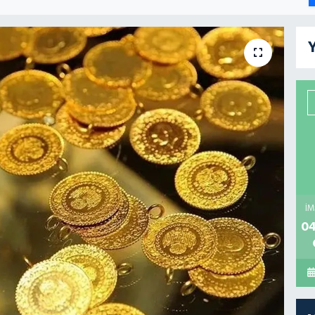
Y
İM
04