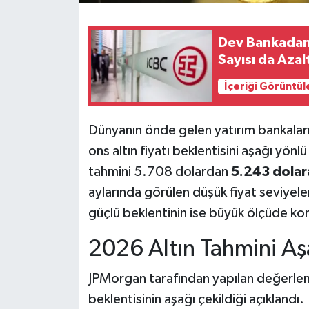
Dev Bankadan 
Sayısı da Azalt
İçeriği Görüntül
Dünyanın önde gelen yatırım bankala
ons altın fiyatı beklentisini aşağı yönl
tahmini 5.708 dolardan
5.243 dolar
aylarında görülen düşük fiyat seviyeleri
güçlü beklentinin ise büyük ölçüde ko
2026 Altın Tahmini Aş
JPMorgan tarafından yapılan değerlend
beklentisinin aşağı çekildiği açıklandı.