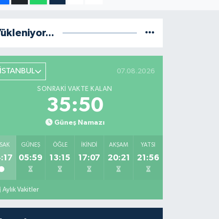
ükleniyor...
İSTANBUL
07.08.2026
SONRAKI VAKTE KALAN
35:49
Güneş Namazı
SAK
GÜNEŞ
ÖĞLE
İKINDI
AKŞAM
YATSI
:17
05:59
13:15
17:07
20:21
21:56
Aylık Vakitler