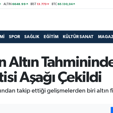
6648.99
13.773
65.130,04
ALTIN
BİST
BTC
Mİ
SPOR
SAĞLIK
EĞİTİM
KÜLTÜR SANAT
MAGAZ
 Altın Tahmininde
si Aşağı Çekildi
ndan takip ettiği gelişmelerden biri altın fi