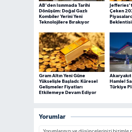
AB'den Isınmada Tarihi
Jefferies’
Dönüşüm: Doğal Gazlı
Çeken 202
Kombiler Yerini Yeni
Piyasalard
Teknolojilere Bırakıyor
Beklentisi
Gram Altın Yeni Güne
Akaryakıt
Yükselişle Başladı: Küresel
Hamle! Sa
Gelişmeler Fiyatları
Türkiye P
Etkilemeye Devam Ediyor
Yorumlar