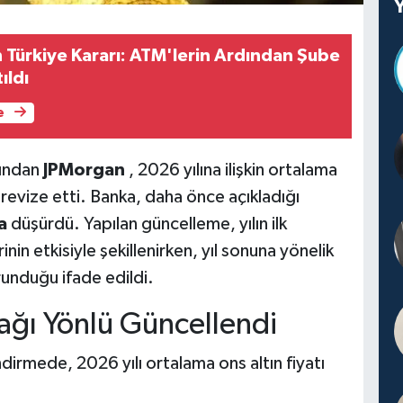
Türkiye Kararı: ATM'lerin Ardından Şube
ıldı
e
rından
JPMorgan
, 2026 yılına ilişkin ortalama
ü revize etti. Banka, daha önce açıkladığı
a
düşürdü. Yapılan güncelleme, yılın ilk
nin etkisiyle şekillenirken, yıl sonuna yönelik
runduğu ifade edildi.
ağı Yönlü Güncellendi
irmede, 2026 yılı ortalama ons altın fiyatı