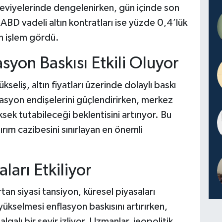
eviyelerinde dengelenirken, gün içinde son
. ABD vadeli altın kontratları ise yüzde 0,4’lük
n işlem gördü.
asyon Baskısı Etkili Oluyor
seliş, altın fiyatları üzerinde dolaylı baskı
flasyon endişelerini güçlendirirken, merkez
ksek tutabileceği beklentisini artırıyor. Bu
ırım cazibesini sınırlayan en önemli
aları Etkiliyor
an siyasi tansiyon, küresel piyasaları
 yükselmesi enflasyon baskısını artırırken,
algalı bir seyir izliyor. Uzmanlar, jeopolitik