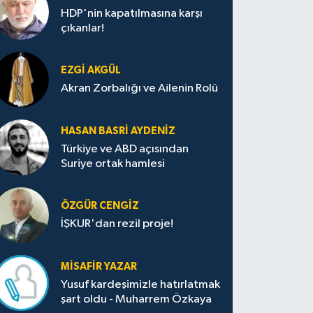
HDP'nin kapatılmasına karşı
çıkanlar!
EZGI AKGÜL
Akran Zorbalığı ve Ailenin Rolü
HASAN BASRI AYDENIZ
Türkiye ve ABD açısından
Suriye ortak hamlesi
ÖZGÜR CENGIZ
İŞKUR'dan rezil proje!
MISAFIR YAZAR
Yusuf kardeşimizle hatırlatmak
şart oldu - Muharrem Özkaya