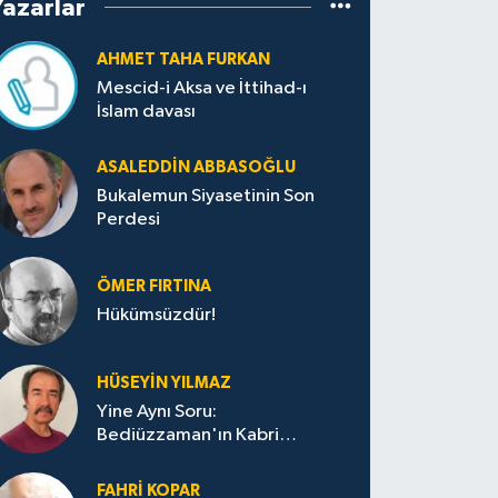
Yazarlar
AHMET TAHA FURKAN
Mescid-i Aksa ve İttihad-ı
İslam davası
ASALEDDIN ABBASOĞLU
Bukalemun Siyasetinin Son
Perdesi
ÖMER FIRTINA
Hükümsüzdür!
HÜSEYIN YILMAZ
Yine Aynı Soru:
Bediüzzaman'ın Kabri
Nerede?
FAHRI KOPAR