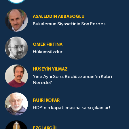
ASALEDDIN ABBASOĞLU
Bukalemun Siyasetinin Son Perdesi
ÖMER FIRTINA
Hükümsüzdür!
HÜSEYIN YILMAZ
Yine Aynı Soru: Bediüzzaman'ın Kabri
Nerede?
FAHRI KOPAR
HDP'nin kapatılmasına karşı çıkanlar!
EZGI AKGÜL