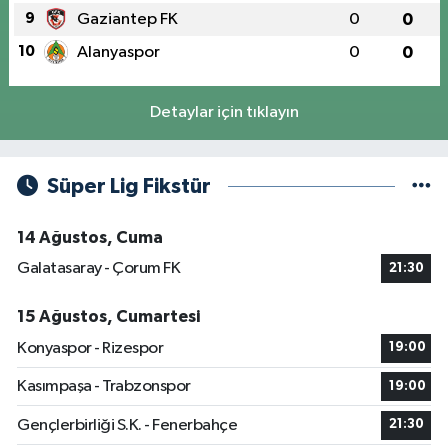
9
Gaziantep FK
0
0
10
Alanyaspor
0
0
Detaylar için tıklayın
Süper Lig Fikstür
14 Ağustos, Cuma
Galatasaray - Çorum FK
21:30
15 Ağustos, Cumartesi
Konyaspor - Rizespor
19:00
Kasımpaşa - Trabzonspor
19:00
Gençlerbirliği S.K. - Fenerbahçe
21:30