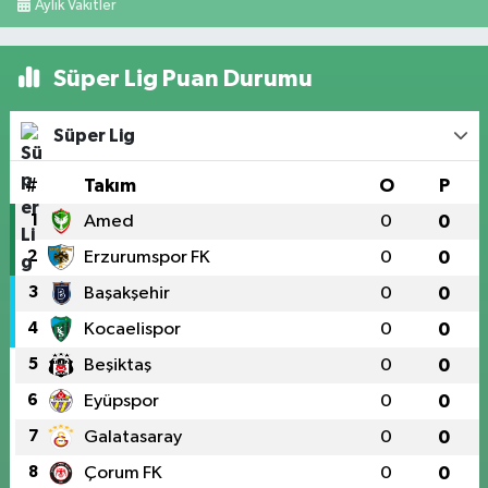
Aylık Vakitler
Süper Lig Puan Durumu
Süper Lig
#
Takım
O
P
1
Amed
0
0
2
Erzurumspor FK
0
0
3
Başakşehir
0
0
4
Kocaelispor
0
0
5
Beşiktaş
0
0
6
Eyüpspor
0
0
7
Galatasaray
0
0
8
Çorum FK
0
0