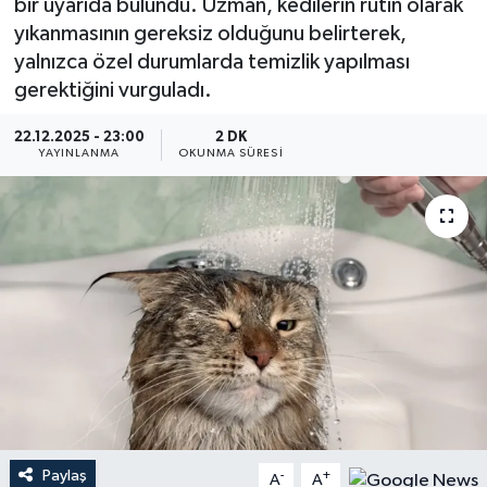
bir uyarıda bulundu. Uzman, kedilerin rutin olarak
yıkanmasının gereksiz olduğunu belirterek,
YEREL
yalnızca özel durumlarda temizlik yapılması
gerektiğini vurguladı.
22.12.2025 - 23:00
2 DK
YAYINLANMA
OKUNMA SÜRESI
Paylaş
-
+
A
A