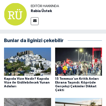
EDITÖR HAKKINDA
Rabia Üstek
Bunlar da ilginizi çekebilir
Kapıda Vize Nedir? Kapıda
15 Temmuz’un Kritik Anları
Vize ile Gidilebilecek Yunan
Ekrana Taşındı: Köprüde
Adaları
Gerçekçi Çekimler Dikkat
Çekti