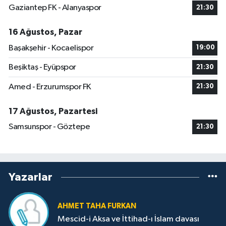
Gaziantep FK - Alanyaspor
21:30
16 Ağustos, Pazar
Başakşehir - Kocaelispor
19:00
Beşiktaş - Eyüpspor
21:30
Amed - Erzurumspor FK
21:30
17 Ağustos, Pazartesi
Samsunspor - Göztepe
21:30
Yazarlar
AHMET TAHA FURKAN
Mescid-i Aksa ve İttihad-ı İslam davası