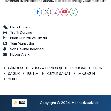
evrensel ilkleri referans alarak, ilkesel haberciliği yaşatmaktadır.
Hava Durumu
Trafik Durumu
Puan Durumu ve Fikstür
Tüm Manşetler
Son Dakika Haberleri
Haber Arşivi
GÜNDEM
BİLİM ve TEKNOLOJİ
EKONOMİ
SPOR
SAĞLIK
EĞİTİM
KÜLTÜR SANAT
MAGAZİN
YEREL
RSS
Copyright © 2024. Her hakkı saklıdır.