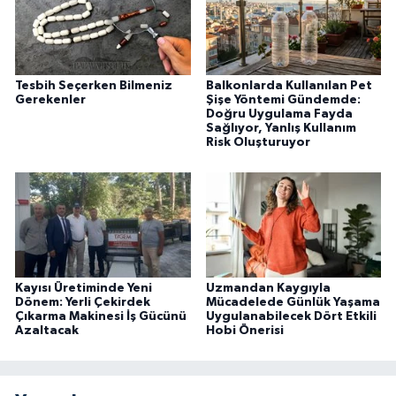
Tesbih Seçerken Bilmeniz
Balkonlarda Kullanılan Pet
Gerekenler
Şişe Yöntemi Gündemde:
Doğru Uygulama Fayda
Sağlıyor, Yanlış Kullanım
Risk Oluşturuyor
Kayısı Üretiminde Yeni
Uzmandan Kaygıyla
Dönem: Yerli Çekirdek
Mücadelede Günlük Yaşama
Çıkarma Makinesi İş Gücünü
Uygulanabilecek Dört Etkili
Azaltacak
Hobi Önerisi