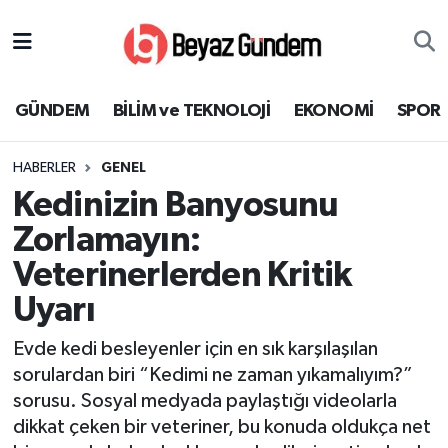
GÜNDEM
Hava Durumu
GÜNDEM
BİLİM ve TEKNOLOJİ
EKONOMİ
SPOR
BİLİM ve TEKNOLOJİ
Trafik Durumu
HABERLER
GENEL
EKONOMİ
Süper Lig Puan Durumu ve Fikstür
Kedinizin Banyosunu
SPOR
Tüm Manşetler
Zorlamayın:
Veterinerlerden Kritik
SAĞLIK
Son Dakika Haberleri
Uyarı
EĞİTİM
Haber Arşivi
Evde kedi besleyenler için en sık karşılaşılan
sorulardan biri “Kedimi ne zaman yıkamalıyım?”
KÜLTÜR SANAT
sorusu. Sosyal medyada paylaştığı videolarla
dikkat çeken bir veteriner, bu konuda oldukça net
MAGAZİN