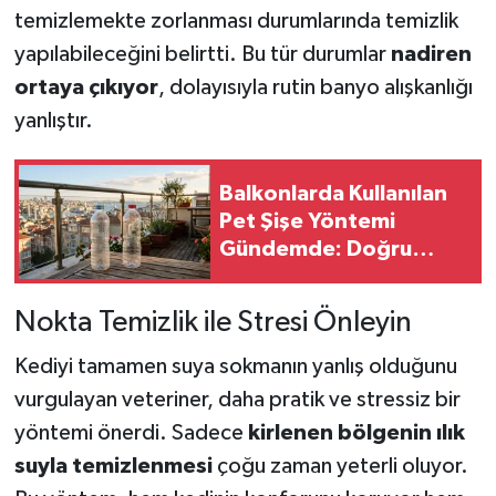
temizlemekte zorlanması durumlarında temizlik
yapılabileceğini belirtti. Bu tür durumlar
nadiren
ortaya çıkıyor
, dolayısıyla rutin banyo alışkanlığı
yanlıştır.
Balkonlarda Kullanılan
Pet Şişe Yöntemi
Gündemde: Doğru
Uygulama Fayda
Sağlıyor, Yanlış Kullanım
Nokta Temizlik ile Stresi Önleyin
Risk Oluşturuyor
Kediyi tamamen suya sokmanın yanlış olduğunu
vurgulayan veteriner, daha pratik ve stressiz bir
yöntemi önerdi. Sadece
kirlenen bölgenin ılık
suyla temizlenmesi
çoğu zaman yeterli oluyor.