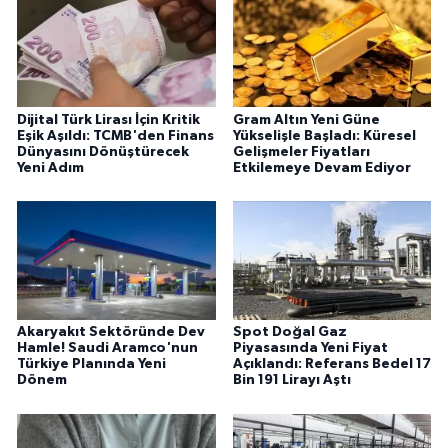
Dijital Türk Lirası İçin Kritik
Gram Altın Yeni Güne
Eşik Aşıldı: TCMB'den Finans
Yükselişle Başladı: Küresel
Dünyasını Dönüştürecek
Gelişmeler Fiyatları
Yeni Adım
Etkilemeye Devam Ediyor
Akaryakıt Sektöründe Dev
Spot Doğal Gaz
Hamle! Saudi Aramco'nun
Piyasasında Yeni Fiyat
Türkiye Planında Yeni
Açıklandı: Referans Bedel 17
Dönem
Bin 191 Lirayı Aştı