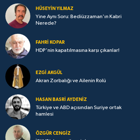
HÜSEYIN YILMAZ
Yine Aynı Soru: Bediüzzaman'ın Kabri
Nerede?
FAHRI KOPAR
HDP'nin kapatılmasına karşı çıkanlar!
EZGI AKGÜL
Akran Zorbalığı ve Ailenin Rolü
HASAN BASRI AYDENIZ
Türkiye ve ABD açısından Suriye ortak
hamlesi
ÖZGÜR CENGIZ