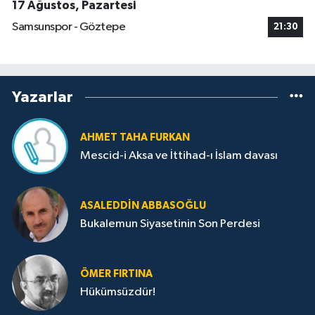
17 Ağustos, Pazartesi
Samsunspor - Göztepe
21:30
Yazarlar
AHMET TAHA FURKAN
Mescid-i Aksa ve İttihad-ı İslam davası
ASALEDDIN ABBASOĞLU
Bukalemun Siyasetinin Son Perdesi
ÖMER FIRTINA
Hükümsüzdür!