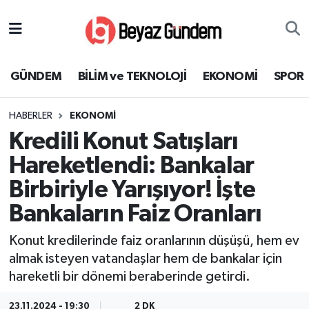
GÜNDEM
Hava Durumu
GÜNDEM
BİLİM ve TEKNOLOJİ
EKONOMİ
SPOR
BİLİM ve TEKNOLOJİ
Trafik Durumu
HABERLER
EKONOMİ
EKONOMİ
Süper Lig Puan Durumu ve Fikstür
Kredili Konut Satışları
SPOR
Tüm Manşetler
Hareketlendi: Bankalar
Birbiriyle Yarışıyor! İşte
SAĞLIK
Son Dakika Haberleri
Bankaların Faiz Oranları
EĞİTİM
Haber Arşivi
Konut kredilerinde faiz oranlarının düşüşü, hem ev
almak isteyen vatandaşlar hem de bankalar için
KÜLTÜR SANAT
hareketli bir dönemi beraberinde getirdi.
MAGAZİN
23.11.2024 - 19:30
2 DK