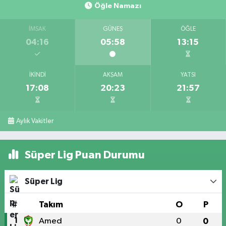
Öğle Namazı
İMSAK
GÜNEŞ
ÖĞLE
04:16
05:58
13:15
İKINDI
AKŞAM
YATSI
17:08
20:23
21:57
Aylık Vakitler
Süper Lig Puan Durumu
Süper Lig
#
Takım
O
P
1
Amed
0
0