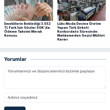
Emeklilerin Beklediği 3.552
Lüks Moda Devine Üretim
TL Fark İçin Gözler SGK'da:
Yapan Türk Şirketi
Ödeme Takvimi Merak
Konkordato Sürecinde:
Konusu
Mahkemeden Geçici Mühlet
Kararı
Yorumlar