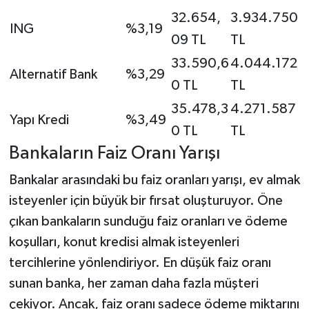
32.654,
3.934.750
ING
%3,19
09 TL
TL
33.590,6
4.044.172
Alternatif Bank
%3,29
0 TL
TL
35.478,3
4.271.587
Yapı Kredi
%3,49
0 TL
TL
Bankaların Faiz Oranı Yarışı
Bankalar arasındaki bu faiz oranları yarışı, ev almak
isteyenler için büyük bir fırsat oluşturuyor. Öne
çıkan bankaların sunduğu faiz oranları ve ödeme
koşulları, konut kredisi almak isteyenleri
tercihlerine yönlendiriyor. En düşük faiz oranı
sunan banka, her zaman daha fazla müşteri
çekiyor. Ancak, faiz oranı sadece ödeme miktarını