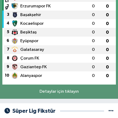
2
Erzurumspor FK
0
0
3
Başakşehir
0
0
4
Kocaelispor
0
0
5
Beşiktaş
0
0
6
Eyüpspor
0
0
7
Galatasaray
0
0
8
Çorum FK
0
0
9
Gaziantep FK
0
0
10
Alanyaspor
0
0
Detaylar için tıklayın
Süper Lig Fikstür