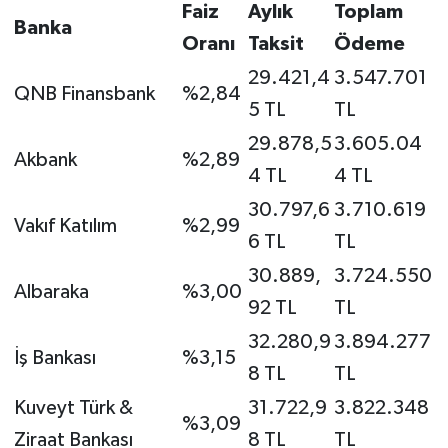
Faiz
Aylık
Toplam
Banka
Oranı
Taksit
Ödeme
29.421,4
3.547.701
QNB Finansbank
%2,84
5 TL
TL
29.878,5
3.605.04
Akbank
%2,89
4 TL
4 TL
30.797,6
3.710.619
Vakıf Katılım
%2,99
6 TL
TL
30.889,
3.724.550
Albaraka
%3,00
92 TL
TL
32.280,9
3.894.277
İş Bankası
%3,15
8 TL
TL
Kuveyt Türk &
31.722,9
3.822.348
%3,09
Ziraat Bankası
8 TL
TL