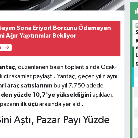
 Sayım Sona Eriyor! Borcunu Ödemeyen
ni Ağır Yaptırımlar Bekliyor
e
Yantaç
, düzenlenen basın toplantısında Ocak-
ici rakamlar paylaştı. Yantaç, geçen yılın aynı
ari araç satışlarının
bu yıl 7.750 adede
den yüzde 10,7'ye yükseldiğini
açıkladı.
 pazarın
ilk üçü
arasında yer aldı.
ini Aştı, Pazar Payı Yüzde