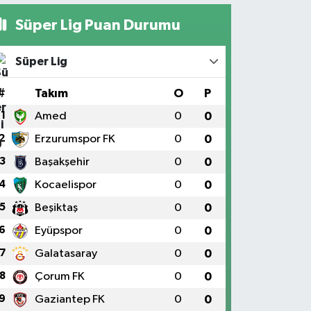
Süper Lig Puan Durumu
Süper Lig
#
Takım
O
P
1
Amed
0
0
2
Erzurumspor FK
0
0
3
Başakşehir
0
0
4
Kocaelispor
0
0
5
Beşiktaş
0
0
6
Eyüpspor
0
0
7
Galatasaray
0
0
8
Çorum FK
0
0
9
Gaziantep FK
0
0