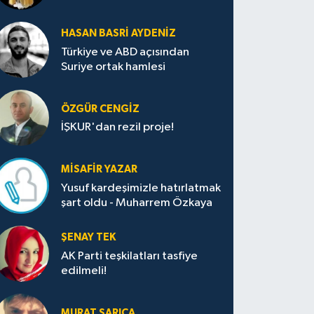
HASAN BASRI AYDENIZ
Türkiye ve ABD açısından
Suriye ortak hamlesi
ÖZGÜR CENGIZ
İŞKUR'dan rezil proje!
MISAFIR YAZAR
Yusuf kardeşimizle hatırlatmak
şart oldu - Muharrem Özkaya
ŞENAY TEK
AK Parti teşkilatları tasfiye
edilmeli!
MURAT SARICA