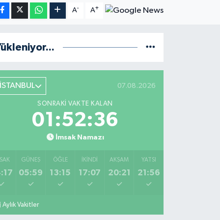
-
+
A
A
ükleniyor...
İSTANBUL
07.08.2026
SONRAKI VAKTE KALAN
01:52:35
İmsak Namazı
SAK
GÜNEŞ
ÖĞLE
İKINDI
AKŞAM
YATSI
:17
05:59
13:15
17:07
20:21
21:56
Aylık Vakitler