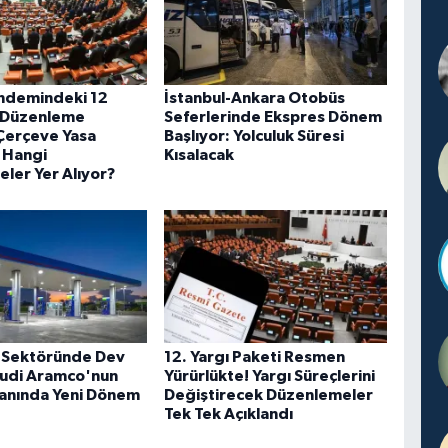
ndemindeki 12
İstanbul-Ankara Otobüs
 Düzenleme
Seferlerinde Ekspres Dönem
 Çerçeve Yasa
Başlıyor: Yolculuk Süresi
e Hangi
Kısalacak
ler Yer Alıyor?
 Sektöründe Dev
12. Yargı Paketi Resmen
udi Aramco'nun
Yürürlükte! Yargı Süreçlerini
lanında Yeni Dönem
Değiştirecek Düzenlemeler
Tek Tek Açıklandı