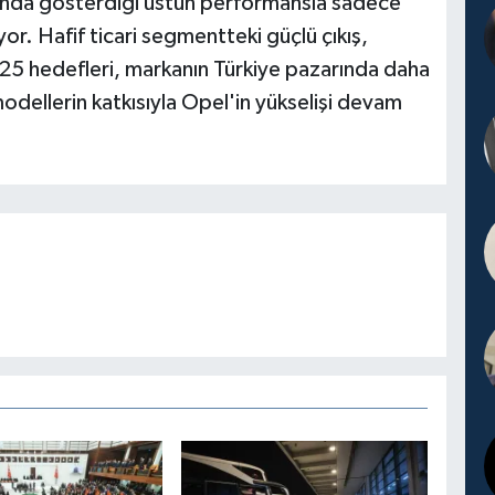
 ayında gösterdiği üstün performansla sadece
or. Hafif ticari segmentteki güçlü çıkış,
25 hedefleri, markanın Türkiye pazarında daha
odellerin katkısıyla Opel'in yükselişi devam