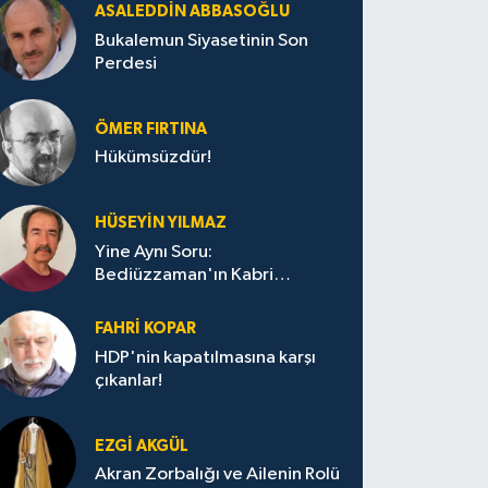
ASALEDDIN ABBASOĞLU
Bukalemun Siyasetinin Son
Perdesi
ÖMER FIRTINA
Hükümsüzdür!
HÜSEYIN YILMAZ
Yine Aynı Soru:
Bediüzzaman'ın Kabri
Nerede?
FAHRI KOPAR
HDP'nin kapatılmasına karşı
çıkanlar!
EZGI AKGÜL
Akran Zorbalığı ve Ailenin Rolü