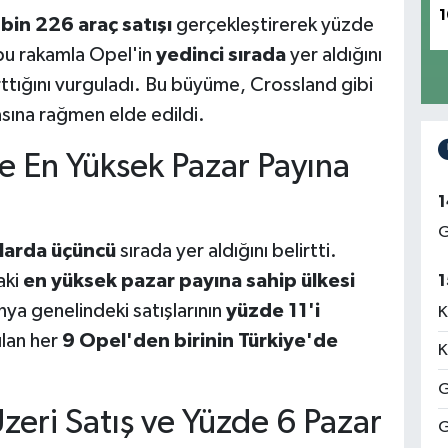
1
 bin 226 araç satışı
gerçekleştirerek yüzde
 bu rakamla Opel'in
yedinci sırada
yer aldığını
ttığını vurguladı. Bu büyüme, Crossland gibi
ına rağmen elde edildi.
e En Yüksek Pazar Payına
1
G
şlarda üçüncü
sırada yer aldığını belirtti.
aki
en yüksek pazar payına sahip ülkesi
1
ya genelindeki satışlarının
yüzde 11'i
K
ılan her
9 Opel'den birinin Türkiye'de
K
G
zeri Satış ve Yüzde 6 Pazar
G