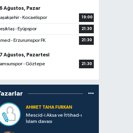
6 Ağustos, Pazar
aşakşehir - Kocaelispor
19:00
eşiktaş - Eyüpspor
21:30
med - Erzurumspor FK
21:30
7 Ağustos, Pazartesi
amsunspor - Göztepe
21:30
Yazarlar
AHMET TAHA FURKAN
Mescid-i Aksa ve İttihad-ı
İslam davası