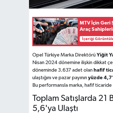
MTV İçin Geri
Araç Sahipleri
İçeriği Görüntül
Opel Türkiye Marka Direktörü
Yiğit 
Nisan 2024 dönemine ilişkin dikkat çek
döneminde 3.637 adet olan
hafif tic
ulaştığını ve pazar payının
yüzde 4,7'
Bu performansla marka, hafif ticaride
Toplam Satışlarda 21 B
5,6'ya Ulaştı