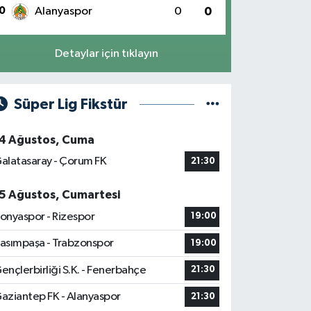
0
Alanyaspor
0
0
Detaylar için tıklayın
Süper Lig Fikstür
4 Ağustos, Cuma
alatasaray - Çorum FK
21:30
5 Ağustos, Cumartesi
onyaspor - Rizespor
19:00
asımpaşa - Trabzonspor
19:00
ençlerbirliği S.K. - Fenerbahçe
21:30
aziantep FK - Alanyaspor
21:30