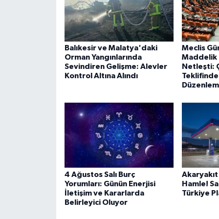
Balıkesir ve Malatya'daki
Meclis Gü
Orman Yangınlarında
Maddelik
Sevindiren Gelişme: Alevler
Netleşti:
Kontrol Altına Alındı
Teklifind
Düzenleme
4 Ağustos Salı Burç
Akaryakıt
Yorumları: Günün Enerjisi
Hamle! Sa
İletişim ve Kararlarda
Türkiye P
Belirleyici Oluyor