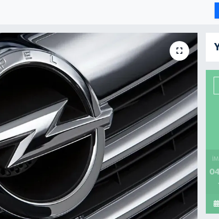
Y
İM
04