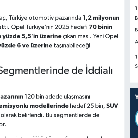
1
ntaç, Türkiye otomotiv pazarında
1,2 milyonun
B
 etti. Opel Türkiye'nin 2025 hedefi
70 binin
B
n
yüzde 5,5'in üzerine
çıkarılması. Yeni Opel
A
yüzde 6 ve üzerine
taşınabileceği
1
S
 Segmentlerinde de İddialı
pazarının
120 bin adede ulaşmasını
emisyonlu modellerinde
hedef 25 bin,
SUV
ş olarak belirlendi. Bu segmentlerde de
or.