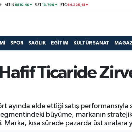
6510.40
13.799
64.225,61
ALTIN
BİST
BTC
Mİ
SPOR
SAĞLIK
EĞİTİM
KÜLTÜR SANAT
MAGAZ
Hafif Ticaride Zir
ört ayında elde ettiği satış performansıyla 
aç segmentindeki büyüme, markanın stratejik
. Marka, kısa sürede pazarda üst sıralara 