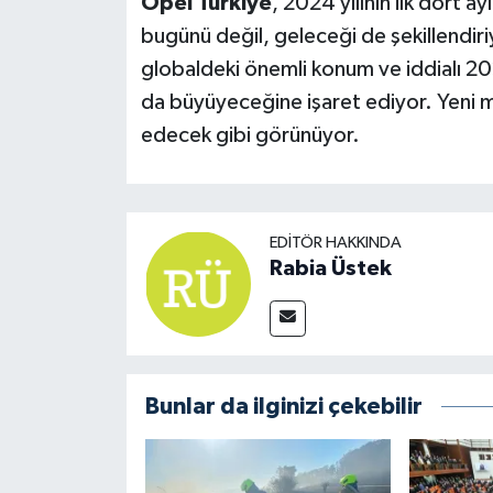
Opel Türkiye
, 2024 yılının ilk dört
bugünü değil, geleceği de şekillendiriy
globaldeki önemli konum ve iddialı 20
da büyüyeceğine işaret ediyor. Yeni m
edecek gibi görünüyor.
EDITÖR HAKKINDA
Rabia Üstek
Bunlar da ilginizi çekebilir