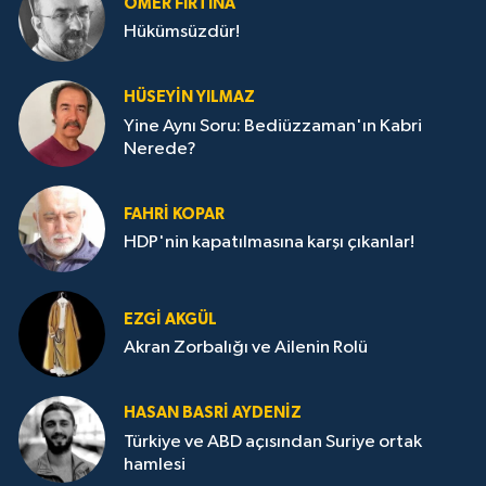
ÖMER FIRTINA
Hükümsüzdür!
HÜSEYIN YILMAZ
Yine Aynı Soru: Bediüzzaman'ın Kabri
Nerede?
FAHRI KOPAR
HDP'nin kapatılmasına karşı çıkanlar!
EZGI AKGÜL
Akran Zorbalığı ve Ailenin Rolü
HASAN BASRI AYDENIZ
Türkiye ve ABD açısından Suriye ortak
hamlesi