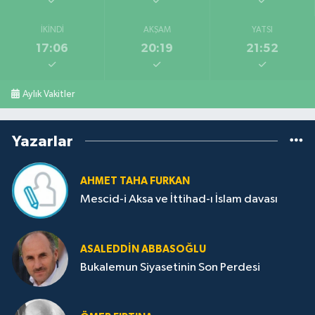
İKINDI
AKŞAM
YATSI
17:06
20:19
21:52
Aylık Vakitler
Yazarlar
AHMET TAHA FURKAN
Mescid-i Aksa ve İttihad-ı İslam davası
ASALEDDIN ABBASOĞLU
Bukalemun Siyasetinin Son Perdesi