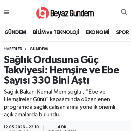
GÜNDEM
Hava Durumu
GÜNDEM
BİLİM ve TEKNOLOJİ
EKONOMİ
SPOR
BİLİM ve TEKNOLOJİ
Trafik Durumu
HABERLER
GÜNDEM
EKONOMİ
Süper Lig Puan Durumu ve Fikstür
Sağlık Ordusuna Güç
SPOR
Tüm Manşetler
Takviyesi: Hemşire ve Ebe
Sayısı 330 Bini Aştı
SAĞLIK
Son Dakika Haberleri
Sağlık Bakanı Kemal Memişoğlu , “Ebe ve
EĞİTİM
Haber Arşivi
Hemşireler Günü” kapsamında düzenlenen
programda sağlık çalışanlarına yönelik önemli
KÜLTÜR SANAT
açıklamalarda bulundu.
MAGAZİN
12.05.2026 - 22:10
4 DK