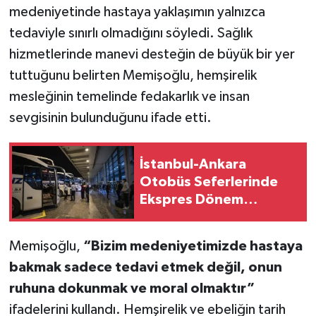
medeniyetinde hastaya yaklaşımın yalnızca
tedaviyle sınırlı olmadığını söyledi. Sağlık
hizmetlerinde manevi desteğin de büyük bir yer
tuttuğunu belirten Memişoğlu, hemşirelik
mesleğinin temelinde fedakarlık ve insan
sevgisinin bulunduğunu ifade etti.
İstanbul-Ankara
Otobüs Seferlerinde
Ekspres Dönem
Başlıyor: Yolculuk
Süresi Kısalacak
Memişoğlu,
“Bizim medeniyetimizde hastaya
bakmak sadece tedavi etmek değil, onun
ruhuna dokunmak ve moral olmaktır”
ifadelerini kullandı. Hemşirelik ve ebeliğin tarih