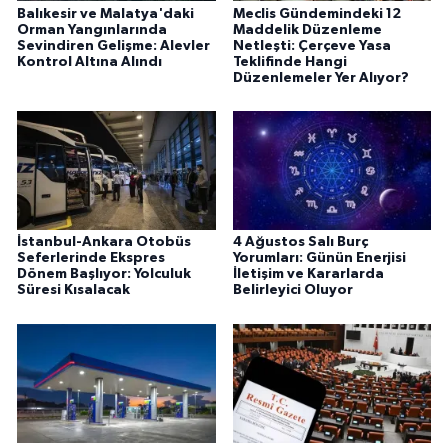
Balıkesir ve Malatya'daki
Meclis Gündemindeki 12
Orman Yangınlarında
Maddelik Düzenleme
Sevindiren Gelişme: Alevler
Netleşti: Çerçeve Yasa
Kontrol Altına Alındı
Teklifinde Hangi
Düzenlemeler Yer Alıyor?
İstanbul-Ankara Otobüs
4 Ağustos Salı Burç
Seferlerinde Ekspres
Yorumları: Günün Enerjisi
Dönem Başlıyor: Yolculuk
İletişim ve Kararlarda
Süresi Kısalacak
Belirleyici Oluyor