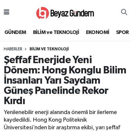
GÜNDEM
Hava Durumu
GÜNDEM
BİLİM ve TEKNOLOJİ
EKONOMİ
SPOR
BİLİM ve TEKNOLOJİ
Trafik Durumu
HABERLER
BİLİM VE TEKNOLOJİ
EKONOMİ
Süper Lig Puan Durumu ve Fikstür
Şeffaf Enerjide Yeni
SPOR
Tüm Manşetler
Dönem: Hong Konglu Bilim
İnsanları Yarı Saydam
SAĞLIK
Son Dakika Haberleri
Güneş Panelinde Rekor
EĞİTİM
Haber Arşivi
Kırdı
KÜLTÜR SANAT
Yenilenebilir enerji alanında önemli bir ilerleme
kaydedildi. Hong Kong Politeknik
MAGAZİN
Üniversitesi’nden bir araştırma ekibi, yarı şeffaf