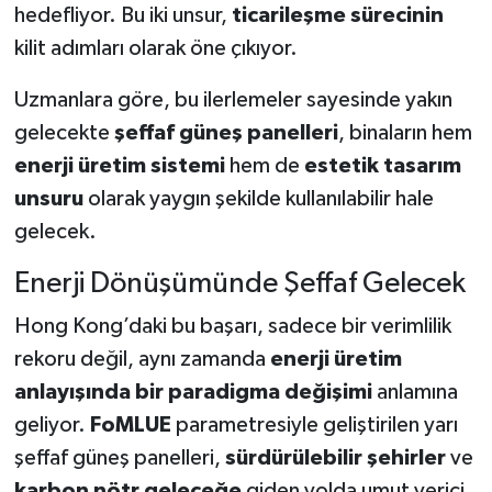
hedefliyor. Bu iki unsur,
ticarileşme sürecinin
kilit adımları olarak öne çıkıyor.
Uzmanlara göre, bu ilerlemeler sayesinde yakın
gelecekte
şeffaf güneş panelleri
, binaların hem
enerji üretim sistemi
hem de
estetik tasarım
unsuru
olarak yaygın şekilde kullanılabilir hale
gelecek.
Enerji Dönüşümünde Şeffaf Gelecek
Hong Kong’daki bu başarı, sadece bir verimlilik
rekoru değil, aynı zamanda
enerji üretim
anlayışında bir paradigma değişimi
anlamına
geliyor.
FoMLUE
parametresiyle geliştirilen yarı
şeffaf güneş panelleri,
sürdürülebilir şehirler
ve
karbon nötr geleceğe
giden yolda umut verici