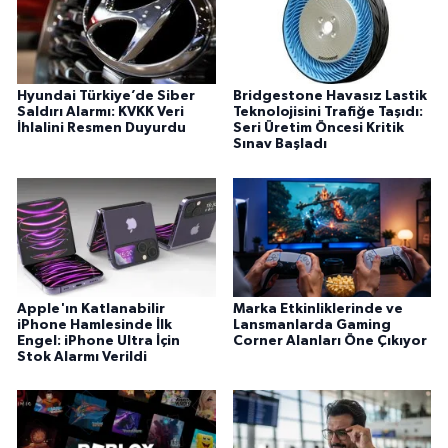
Hyundai Türkiye’de Siber
Bridgestone Havasız Lastik
Saldırı Alarmı: KVKK Veri
Teknolojisini Trafiğe Taşıdı:
İhlalini Resmen Duyurdu
Seri Üretim Öncesi Kritik
Sınav Başladı
Apple'ın Katlanabilir
Marka Etkinliklerinde ve
iPhone Hamlesinde İlk
Lansmanlarda Gaming
Engel: iPhone Ultra İçin
Corner Alanları Öne Çıkıyor
Stok Alarmı Verildi