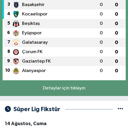
3
Başakşehir
0
0
4
Kocaelispor
0
0
5
Beşiktaş
0
0
6
Eyüpspor
0
0
7
Galatasaray
0
0
8
Çorum FK
0
0
9
Gaziantep FK
0
0
10
Alanyaspor
0
0
Detaylar için tıklayın
Süper Lig Fikstür
14 Ağustos, Cuma