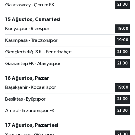
Galatasaray - Çorum FK
21:30
15 Ağustos, Cumartesi
Konyaspor - Rizespor
19:00
Kasımpaşa - Trabzonspor
19:00
Gençlerbirliği S.K. - Fenerbahçe
21:30
Gaziantep FK - Alanyaspor
21:30
16 Ağustos, Pazar
Başakşehir - Kocaelispor
19:00
Beşiktaş - Eyüpspor
21:30
Amed - Erzurumspor FK
21:30
17 Ağustos, Pazartesi
Samsunspor - Göztepe
21:30