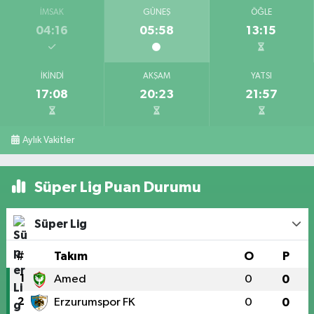
İMSAK
GÜNEŞ
ÖĞLE
04:16
05:58
13:15
İKINDI
AKŞAM
YATSI
17:08
20:23
21:57
Aylık Vakitler
Süper Lig Puan Durumu
Süper Lig
#
Takım
O
P
1
Amed
0
0
2
Erzurumspor FK
0
0