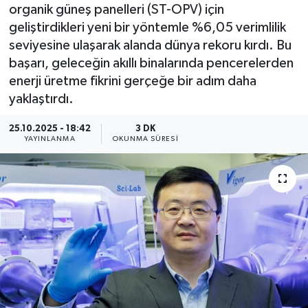
organik güneş panelleri (ST-OPV) için
YEREL
geliştirdikleri yeni bir yöntemle %6,05 verimlilik
seviyesine ulaşarak alanda dünya rekoru kırdı. Bu
başarı, geleceğin akıllı binalarında pencerelerden
enerji üretme fikrini gerçeğe bir adım daha
yaklaştırdı.
25.10.2025 - 18:42
3 DK
YAYINLANMA
OKUNMA SÜRESI