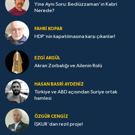
Yine Aynı Soru: Bediüzzaman'ın Kabri
Nerede?
FAHRI KOPAR
HDP'nin kapatılmasına karşı çıkanlar!
EZGI AKGÜL
Akran Zorbalığı ve Ailenin Rolü
HASAN BASRI AYDENIZ
Türkiye ve ABD açısından Suriye ortak
hamlesi
ÖZGÜR CENGIZ
İŞKUR'dan rezil proje!