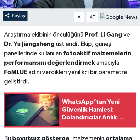
Paylaş
-
+
A
A
Araştırma ekibinin öncülüğünü
Prof. Li Gang
ve
Dr. Yu Jiangsheng
üstlendi. Ekip, güneş
panellerinde kullanılan
fotoaktif malzemelerin
performansını değerlendirmek
amacıyla
FoMLUE
adını verdikleri yenilikçi bir parametre
geliştirdi.
WhatsApp’tan Yeni
Güvenlik Hamlesi:
Dolandırıcılar Anlık
Olarak Tespit Edilecek
Bu
boyutsuz gösterge
, malzemenin
ortalama