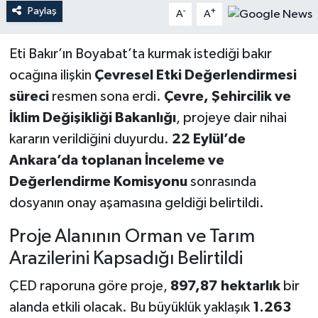
Paylaş
-
+
A
A
Eti Bakır’ın Boyabat’ta kurmak istediği bakır
ocağına ilişkin
Çevresel Etki Değerlendirmesi
süreci
resmen sona erdi.
Çevre, Şehircilik ve
İklim Değişikliği Bakanlığı
, projeye dair nihai
kararın verildiğini duyurdu.
22 Eylül’de
Ankara’da toplanan İnceleme ve
Değerlendirme Komisyonu
sonrasında
dosyanın onay aşamasına geldiği belirtildi.
Proje Alanının Orman ve Tarım
Arazilerini Kapsadığı Belirtildi
ÇED raporuna göre proje,
897,87 hektarlık
bir
alanda etkili olacak. Bu büyüklük yaklaşık
1.263