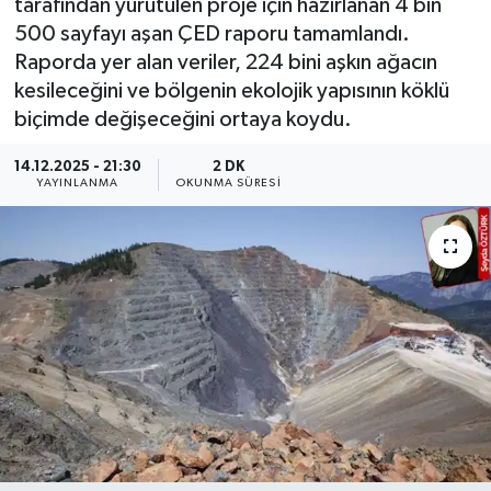
tarafından yürütülen proje için hazırlanan 4 bin
500 sayfayı aşan ÇED raporu tamamlandı.
YEREL
Raporda yer alan veriler, 224 bini aşkın ağacın
kesileceğini ve bölgenin ekolojik yapısının köklü
biçimde değişeceğini ortaya koydu.
14.12.2025 - 21:30
2 DK
YAYINLANMA
OKUNMA SÜRESI