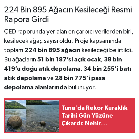
224 Bin 895 Ağacın Kesileceği Resmi
Rapora Girdi
ÇED raporunda yer alan en çarpıcı verilerden biri,
kesilecek ağaç sayısı oldu. Proje kapsamında
toplam
224 bin 895 ağacın
kesileceği belirtildi.
Bu ağaçların
51 bin 187’si açık ocak
,
38 bin
419’u doğu atık depolama
,
34 bin 255’i batı
atık depolama
ve
28 bin 775’i pasa
depolama alanlarında
bulunuyor.
Tuna'da Rekor Kuraklık
Tarihi Gün Yüzüne
Çıkardı: Nehir
Tabanında Gizemli Taş
Küre Bulundu