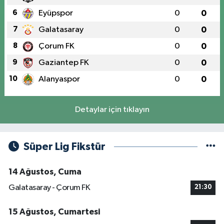
6
Eyüpspor
0
0
7
Galatasaray
0
0
8
Çorum FK
0
0
9
Gaziantep FK
0
0
10
Alanyaspor
0
0
Detaylar için tıklayın
Süper Lig Fikstür
14 Ağustos, Cuma
Galatasaray - Çorum FK
21:30
15 Ağustos, Cumartesi