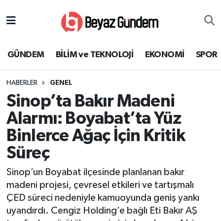
GÜNDEM
Hava Durumu
GÜNDEM
BİLİM ve TEKNOLOJİ
EKONOMİ
SPOR
BİLİM ve TEKNOLOJİ
Trafik Durumu
HABERLER
GENEL
EKONOMİ
Süper Lig Puan Durumu ve Fikstür
Sinop’ta Bakır Madeni
SPOR
Tüm Manşetler
Alarmı: Boyabat’ta Yüz
Binlerce Ağaç İçin Kritik
SAĞLIK
Son Dakika Haberleri
Süreç
EĞİTİM
Haber Arşivi
Sinop’un Boyabat ilçesinde planlanan bakır
madeni projesi, çevresel etkileri ve tartışmalı
KÜLTÜR SANAT
ÇED süreci nedeniyle kamuoyunda geniş yankı
uyandırdı. Cengiz Holding’e bağlı Eti Bakır AŞ
MAGAZİN