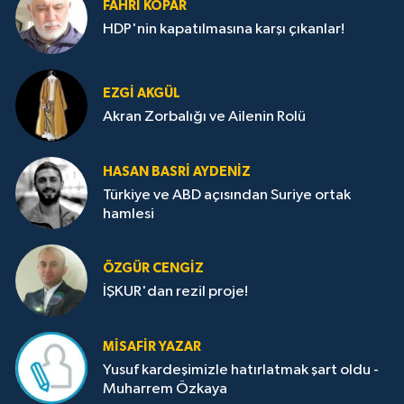
FAHRI KOPAR
HDP'nin kapatılmasına karşı çıkanlar!
EZGI AKGÜL
Akran Zorbalığı ve Ailenin Rolü
HASAN BASRI AYDENIZ
Türkiye ve ABD açısından Suriye ortak
hamlesi
ÖZGÜR CENGIZ
İŞKUR'dan rezil proje!
MISAFIR YAZAR
Yusuf kardeşimizle hatırlatmak şart oldu -
Muharrem Özkaya