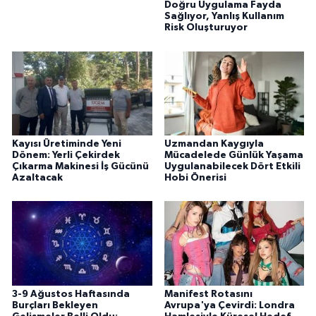
Doğru Uygulama Fayda
Sağlıyor, Yanlış Kullanım
Risk Oluşturuyor
Kayısı Üretiminde Yeni
Uzmandan Kaygıyla
Dönem: Yerli Çekirdek
Mücadelede Günlük Yaşama
Çıkarma Makinesi İş Gücünü
Uygulanabilecek Dört Etkili
Azaltacak
Hobi Önerisi
3-9 Ağustos Haftasında
Manifest Rotasını
Burçları Bekleyen
Avrupa'ya Çevirdi: Londra