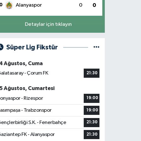
0
Alanyaspor
0
0
Detaylar için tıklayın
Süper Lig Fikstür
4 Ağustos, Cuma
alatasaray - Çorum FK
21:30
5 Ağustos, Cumartesi
onyaspor - Rizespor
19:00
asımpaşa - Trabzonspor
19:00
ençlerbirliği S.K. - Fenerbahçe
21:30
aziantep FK - Alanyaspor
21:30