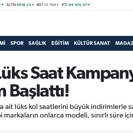
8
6518.23
13.703
64.475,47
ALTIN
BİST
BTC
Mİ
SPOR
SAĞLIK
EĞİTİM
KÜLTÜR SANAT
MAGAZ
Lüks Saat Kampan
 Başlattı!
it lüks kol saatlerini büyük indirimlerle
markaların onlarca modeli, sınırlı süre için