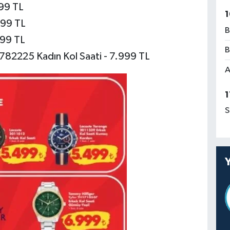
99 TL
1
999 TL
B
499 TL
B
2225 Kadın Kol Saati - 7.999 TL
A
1
S