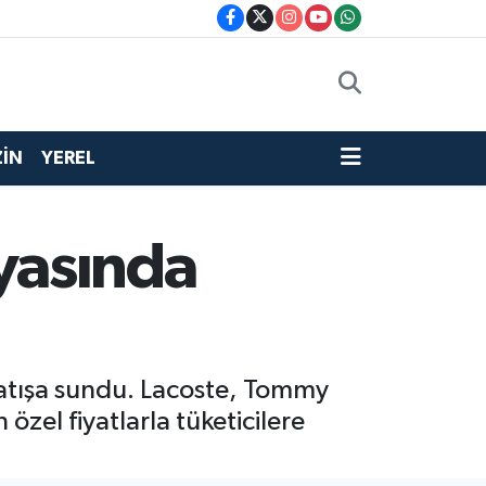
İN
YEREL
yasında
 satışa sundu. Lacoste, Tommy
 özel fiyatlarla tüketicilere