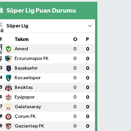
Süper Lig Puan Durumu
Süper Lig
#
Takım
O
P
1
Amed
0
0
2
Erzurumspor FK
0
0
3
Başakşehir
0
0
4
Kocaelispor
0
0
5
Beşiktaş
0
0
6
Eyüpspor
0
0
7
Galatasaray
0
0
8
Çorum FK
0
0
9
Gaziantep FK
0
0