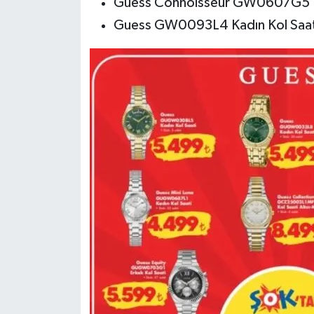
Guess Connoisseur GW0607G5 Er
Guess GW0093L4 Kadın Kol Saati