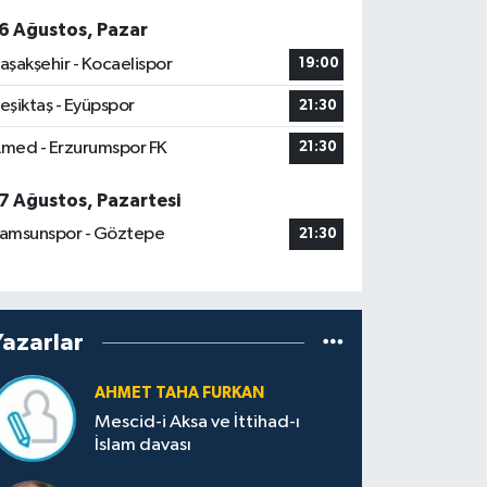
6 Ağustos, Pazar
aşakşehir - Kocaelispor
19:00
eşiktaş - Eyüpspor
21:30
med - Erzurumspor FK
21:30
7 Ağustos, Pazartesi
amsunspor - Göztepe
21:30
Yazarlar
AHMET TAHA FURKAN
Mescid-i Aksa ve İttihad-ı
İslam davası