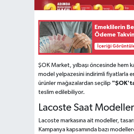
Emeklilerin Be
Ödeme Takvim
İçeriği Görüntül
ŞOK Market, yılbaşı öncesinde hem kadı
model yelpazesini indirimli fiyatlarla e
ürünler mağazalardan seçilip
"ŞOK'ta
teslim edilebiliyor.
Lacoste Saat Modeller
Lacoste markasına ait modeller, tasarım
Kampanya kapsamında bazı modellerd