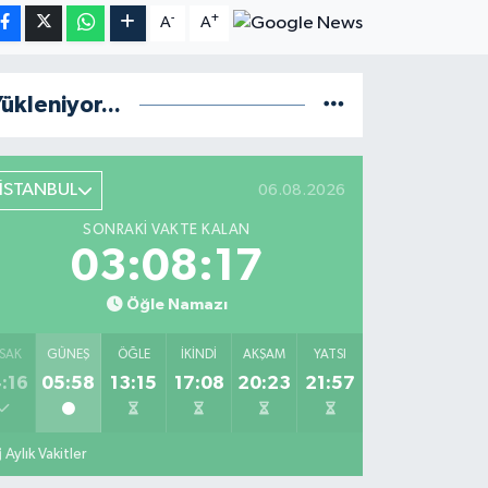
-
+
A
A
ükleniyor...
İSTANBUL
06.08.2026
SONRAKI VAKTE KALAN
03:08:16
Öğle Namazı
SAK
GÜNEŞ
ÖĞLE
İKINDI
AKŞAM
YATSI
:16
05:58
13:15
17:08
20:23
21:57
Aylık Vakitler