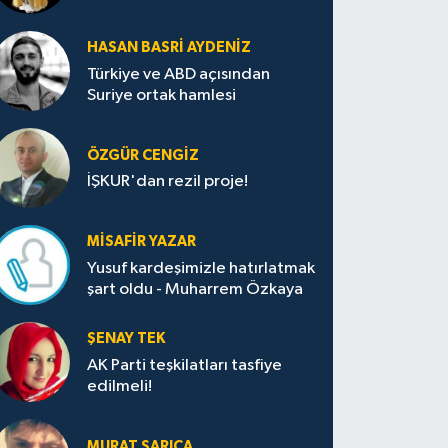
HASAN BASRI AYDENIZ
Türkiye ve ABD açısından
Suriye ortak hamlesi
ÖZGÜR CENGIZ
İŞKUR'dan rezil proje!
MISAFIR YAZAR
Yusuf kardeşimizle hatırlatmak
şart oldu - Muharrem Özkaya
ŞENAY TEK
AK Parti teşkilatları tasfiye
edilmeli!
MURAT SARICA