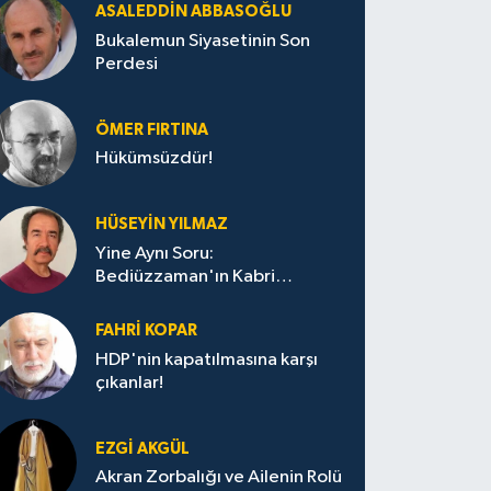
ASALEDDIN ABBASOĞLU
Bukalemun Siyasetinin Son
Perdesi
ÖMER FIRTINA
Hükümsüzdür!
HÜSEYIN YILMAZ
Yine Aynı Soru:
Bediüzzaman'ın Kabri
Nerede?
FAHRI KOPAR
HDP'nin kapatılmasına karşı
çıkanlar!
EZGI AKGÜL
Akran Zorbalığı ve Ailenin Rolü