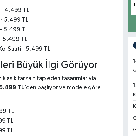
1
 - 4.499 TL
 - 5.499 TL
 - 5.499 TL
- 5.499 TL
ol Saati - 5.499 TL
1
eri Büyük İlgi Görüyor
G
klasik tarza hitap eden tasarımlarıyla
1
5.499 TL
'den başlıyor ve modele göre
K
K
499 TL
G
99 TL
G
99 TL