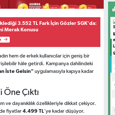
klediği 3.552 TL Fark İçin Gözler SGK'da:
i Merak Konusu
e
n hem de erkek kullanıcılar için geniş bir
rişilebilir hâle getirdi. Kampanya dahilindeki
n İste Gelsin"
uygulamasıyla kapıya kadar
i Öne Çıktı
 ve dayanıklılık özellikleriyle dikkat çekiyor.
e fiyatlar
4.499 TL
'ye kadar düşüyor.