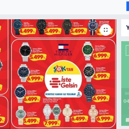
Y
İM
04