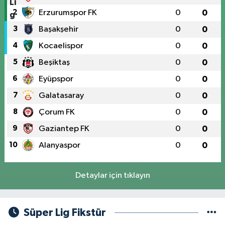
2
Erzurumspor FK
0
0
3
Başakşehir
0
0
4
Kocaelispor
0
0
5
Beşiktaş
0
0
6
Eyüpspor
0
0
7
Galatasaray
0
0
8
Çorum FK
0
0
9
Gaziantep FK
0
0
10
Alanyaspor
0
0
Detaylar için tıklayın
Süper Lig Fikstür