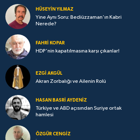
HÜSEYIN YILMAZ
Yine Aynı Soru: Bediüzzaman'ın Kabri
Nerede?
FAHRI KOPAR
HDP'nin kapatılmasına karşı çıkanlar!
EZGI AKGÜL
Akran Zorbalığı ve Ailenin Rolü
HASAN BASRI AYDENIZ
Türkiye ve ABD açısından Suriye ortak
hamlesi
ÖZGÜR CENGIZ