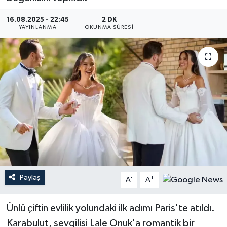
YEREL
16.08.2025 - 22:45
2 DK
YAYINLANMA
OKUNMA SÜRESI
Paylaş
-
+
A
A
Ünlü çiftin evlilik yolundaki ilk adımı Paris'te atıldı.
Karabulut, sevgilisi Lale Onuk'a romantik bir