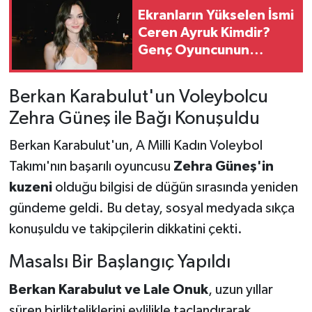
Ekranların Yükselen İsmi
Ceren Ayruk Kimdir?
Genç Oyuncunun
Kariyeri ve Rol Aldığı
Yapımlar Dikkat Çekiyor
Berkan Karabulut'un Voleybolcu
Zehra Güneş ile Bağı Konuşuldu
Berkan Karabulut'un, A Milli Kadın Voleybol
Takımı'nın başarılı oyuncusu
Zehra Güneş'in
kuzeni
olduğu bilgisi de düğün sırasında yeniden
gündeme geldi. Bu detay, sosyal medyada sıkça
konuşuldu ve takipçilerin dikkatini çekti.
Masalsı Bir Başlangıç Yapıldı
Berkan Karabulut ve Lale Onuk
, uzun yıllar
süren birlikteliklerini evlilikle taçlandırarak