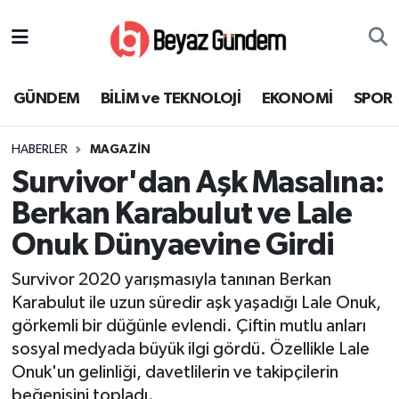
GÜNDEM
Hava Durumu
GÜNDEM
BİLİM ve TEKNOLOJİ
EKONOMİ
SPOR
BİLİM ve TEKNOLOJİ
Trafik Durumu
HABERLER
MAGAZİN
EKONOMİ
Süper Lig Puan Durumu ve Fikstür
Survivor'dan Aşk Masalına:
SPOR
Tüm Manşetler
Berkan Karabulut ve Lale
Onuk Dünyaevine Girdi
SAĞLIK
Son Dakika Haberleri
Survivor 2020 yarışmasıyla tanınan Berkan
EĞİTİM
Haber Arşivi
Karabulut ile uzun süredir aşk yaşadığı Lale Onuk,
görkemli bir düğünle evlendi. Çiftin mutlu anları
KÜLTÜR SANAT
sosyal medyada büyük ilgi gördü. Özellikle Lale
Onuk'un gelinliği, davetlilerin ve takipçilerin
MAGAZİN
beğenisini topladı.