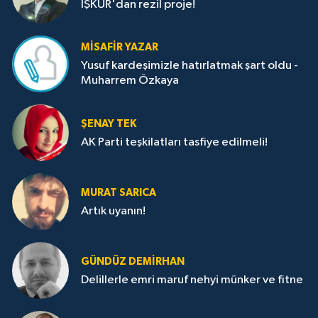
İŞKUR'dan rezil proje!
MISAFIR YAZAR
Yusuf kardeşimizle hatırlatmak şart oldu -
Muharrem Özkaya
ŞENAY TEK
AK Parti teşkilatları tasfiye edilmeli!
MURAT SARICA
Artık uyanın!
GÜNDÜZ DEMIRHAN
Delillerle emri maruf nehyi münker ve fitne