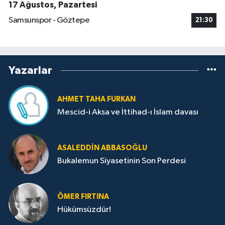
17 Ağustos, Pazartesi
Samsunspor - Göztepe
21:30
Yazarlar
AHMET TAHA FURKAN
Mescid-i Aksa ve İttihad-ı İslam davası
ASALEDDIN ABBASOĞLU
Bukalemun Siyasetinin Son Perdesi
ÖMER FIRTINA
Hükümsüzdür!