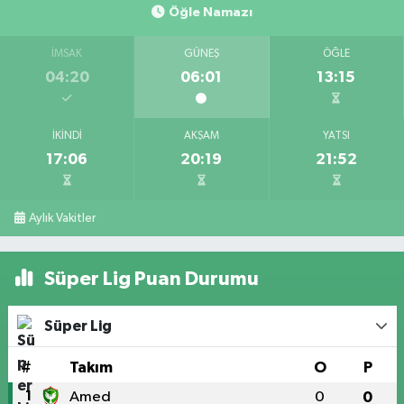
Öğle Namazı
İMSAK
GÜNEŞ
ÖĞLE
04:20
06:01
13:15
İKINDI
AKŞAM
YATSI
17:06
20:19
21:52
Aylık Vakitler
Süper Lig Puan Durumu
Süper Lig
#
Takım
O
P
1
Amed
0
0