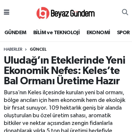
GÜNDEM
Hava Durumu
GÜNDEM
BİLİM ve TEKNOLOJİ
EKONOMİ
SPOR
BİLİM ve TEKNOLOJİ
Trafik Durumu
HABERLER
GÜNCEL
EKONOMİ
Süper Lig Puan Durumu ve Fikstür
Uludağ’ın Eteklerinde Yeni
SPOR
Tüm Manşetler
Ekonomik Nefes: Keles’te
Bal Ormanı Üretime Hazır
SAĞLIK
Son Dakika Haberleri
Bursa’nın Keles ilçesinde kurulan yeni bal ormanı,
EĞİTİM
Haber Arşivi
bölge arıcıları için hem ekonomik hem de ekolojik
bir fırsat sunuyor. 109 hektarlık geniş bir alanda
KÜLTÜR SANAT
oluşturulan bu özel üretim sahası, aromatik
bitkiler ve nektar açısından zengin fidanlarla
MAGAZİN
donatılarak yılda 5 ton bal üretimi hedefiyle