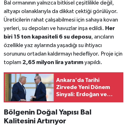
Bal ormanının yalnızca bitkisel çeşitlilikle değil,
altyapı olanaklarıyla da dikkat çektiği görülüyor.
Üreticilerin rahat çalışabilmesi için sahaya kovan
yerleri, su depoları ve havuzlar inşa edildi.
Her
biri 15 ton kapasiteli 6 su deposu
, arıcıların
özellikle yaz aylarında yaşadığı su ihtiyacı
sorununu ortadan kaldırmayı hedefliyor. Proje için
toplam
2,65 milyon lira yatırım
yapıldı.
Ankara'da Tarihi
Zirvede Yeni Dönem
Sinyali: Erdoğan ve
Trump'tan F-35 ile
CAATSA Mesajı
Bölgenin Doğal Yapısı Bal
Kalitesini Artırıyor