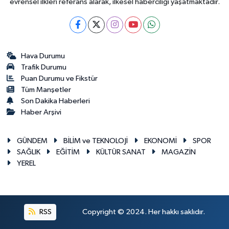
evrensel ilkleri referans alarak, ilkesel haberciliği yaşatmaktadır.
Hava Durumu
Trafik Durumu
Puan Durumu ve Fikstür
Tüm Manşetler
Son Dakika Haberleri
Haber Arşivi
GÜNDEM
BİLİM ve TEKNOLOJİ
EKONOMİ
SPOR
SAĞLIK
EĞİTİM
KÜLTÜR SANAT
MAGAZİN
YEREL
RSS
Copyright © 2024. Her hakkı saklıdır.