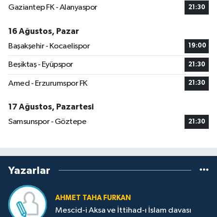
Gaziantep FK - Alanyaspor
21:30
16 Ağustos, Pazar
Başakşehir - Kocaelispor
19:00
Beşiktaş - Eyüpspor
21:30
Amed - Erzurumspor FK
21:30
17 Ağustos, Pazartesi
Samsunspor - Göztepe
21:30
Yazarlar
AHMET TAHA FURKAN
Mescid-i Aksa ve İttihad-ı İslam davası