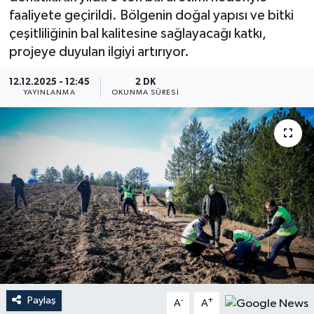
faaliyete geçirildi. Bölgenin doğal yapısı ve bitki
YEREL
çeşitliliğinin bal kalitesine sağlayacağı katkı,
projeye duyulan ilgiyi artırıyor.
12.12.2025 - 12:45
2 DK
YAYINLANMA
OKUNMA SÜRESI
Paylaş
-
+
A
A