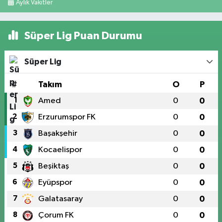
Aylık Vakitler
Süper Lig Puan Durumu
Süper Lig
#
Takım
O
P
1
Amed
0
0
2
Erzurumspor FK
0
0
3
Başakşehir
0
0
4
Kocaelispor
0
0
5
Beşiktaş
0
0
6
Eyüpspor
0
0
7
Galatasaray
0
0
8
Çorum FK
0
0