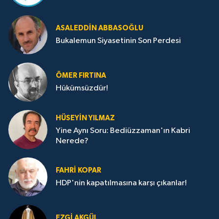
ASALEDDIN ABBASOĞLU
Bukalemun Siyasetinin Son Perdesi
ÖMER FIRTINA
Hükümsüzdür!
HÜSEYIN YILMAZ
Yine Aynı Soru: Bediüzzaman'ın Kabri
Nerede?
FAHRI KOPAR
HDP'nin kapatılmasına karşı çıkanlar!
EZGI AKGÜL