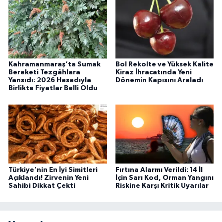
Kahramanmaraş’ta Sumak
Bol Rekolte ve Yüksek Kalite
Bereketi Tezgâhlara
Kiraz İhracatında Yeni
Yansıdı: 2026 Hasadıyla
Dönemin Kapısını Araladı
Birlikte Fiyatlar Belli Oldu
Türkiye'nin En İyi Simitleri
Fırtına Alarmı Verildi: 14 İl
Açıklandı! Zirvenin Yeni
İçin Sarı Kod, Orman Yangını
Sahibi Dikkat Çekti
Riskine Karşı Kritik Uyarılar