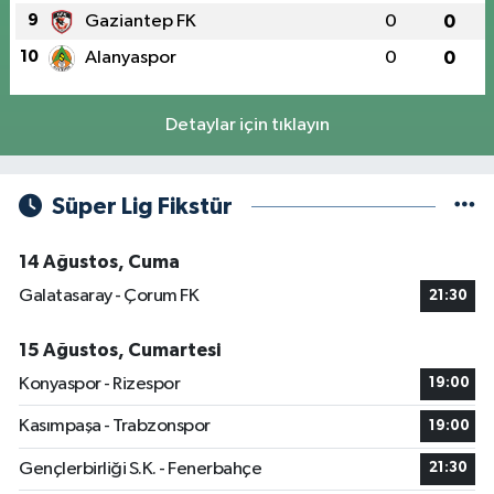
9
Gaziantep FK
0
0
10
Alanyaspor
0
0
Detaylar için tıklayın
Süper Lig Fikstür
14 Ağustos, Cuma
Galatasaray - Çorum FK
21:30
15 Ağustos, Cumartesi
Konyaspor - Rizespor
19:00
Kasımpaşa - Trabzonspor
19:00
Gençlerbirliği S.K. - Fenerbahçe
21:30