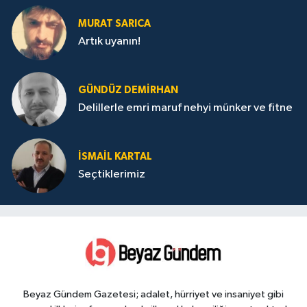
MURAT SARICA
Artık uyanın!
GÜNDÜZ DEMIRHAN
Delillerle emri maruf nehyi münker ve fitne
İSMAIL KARTAL
Seçtiklerimiz
Beyaz Gündem Gazetesi; adalet, hürriyet ve insaniyet gibi