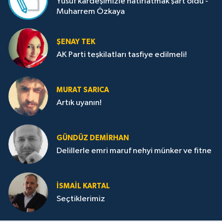
Yusuf kardeşimizle hatırlatmak şart oldu -
Muharrem Özkaya
ŞENAY TEK
AK Parti teşkilatları tasfiye edilmeli!
MURAT SARICA
Artık uyanın!
GÜNDÜZ DEMIRHAN
Delillerle emri maruf nehyi münker ve fitne
İSMAIL KARTAL
Seçtiklerimiz