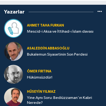
Yazarlar
AHMET TAHA FURKAN
Mescid-i Aksa ve İttihad-ı İslam davası
ASALEDDIN ABBASOĞLU
Bukalemun Siyasetinin Son Perdesi
ÖMER FIRTINA
Hükümsüzdür!
HÜSEYIN YILMAZ
Yine Aynı Soru: Bediüzzaman'ın Kabri
Nerede?