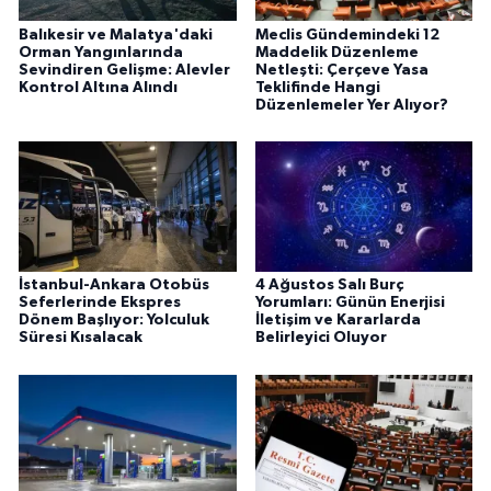
Balıkesir ve Malatya'daki
Meclis Gündemindeki 12
Orman Yangınlarında
Maddelik Düzenleme
Sevindiren Gelişme: Alevler
Netleşti: Çerçeve Yasa
Kontrol Altına Alındı
Teklifinde Hangi
Düzenlemeler Yer Alıyor?
İstanbul-Ankara Otobüs
4 Ağustos Salı Burç
Seferlerinde Ekspres
Yorumları: Günün Enerjisi
Dönem Başlıyor: Yolculuk
İletişim ve Kararlarda
Süresi Kısalacak
Belirleyici Oluyor