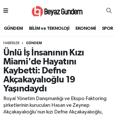
GÜNDEM
Hava Durumu
GÜNDEM
BİLİM ve TEKNOLOJİ
EKONOMİ
SPOR
BİLİM ve TEKNOLOJİ
Trafik Durumu
HABERLER
GÜNDEM
EKONOMİ
Süper Lig Puan Durumu ve Fikstür
Ünlü İş İnsanının Kızı
SPOR
Tüm Manşetler
Miami'de Hayatını
Kaybetti: Defne
SAĞLIK
Son Dakika Haberleri
Akçakayalıoğlu 19
EĞİTİM
Haber Arşivi
Yaşındaydı
KÜLTÜR SANAT
Royal Yönetim Danışmanlığı ve Ekspo Faktoring
şirketlerinin kurucuları Hasan ve Zeynep
MAGAZİN
Akçakayalıoğlu'nun kızı Defne Akçakayalıoğlu,