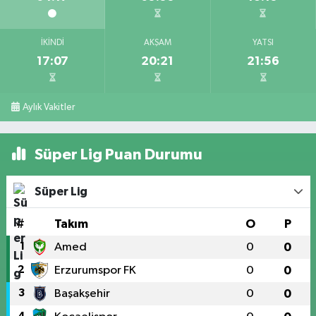
İKINDI
AKŞAM
YATSI
17:07
20:21
21:56
Aylık Vakitler
Süper Lig Puan Durumu
Süper Lig
#
Takım
O
P
1
Amed
0
0
2
Erzurumspor FK
0
0
3
Başakşehir
0
0