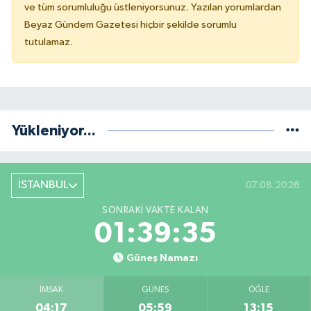
ve tüm sorumluluğu üstleniyorsunuz. Yazılan yorumlardan
Beyaz Gündem Gazetesi hiçbir şekilde sorumlu
tutulamaz.
Yükleniyor...
İSTANBUL
07.08.2026
SONRAKI VAKTE KALAN
01:39:35
Güneş Namazı
İMSAK
GÜNEŞ
ÖĞLE
04:17
05:59
13:15