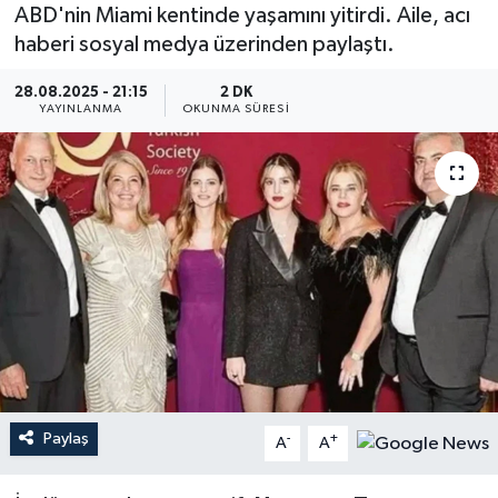
ABD'nin Miami kentinde yaşamını yitirdi. Aile, acı
YEREL
haberi sosyal medya üzerinden paylaştı.
28.08.2025 - 21:15
2 DK
YAYINLANMA
OKUNMA SÜRESI
Paylaş
-
+
A
A