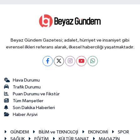
Beyaz Gündem Gazetesi; adalet, hürriyet ve insaniyet gibi
evrensel ilkleri referans alarak, ilkesel haberciliği yaşatmaktadır.
Hava Durumu
Trafik Durumu
Puan Durumu ve Fikstür
Tüm Manşetler
Son Dakika Haberleri
Haber Arşivi
GÜNDEM
BİLİM ve TEKNOLOJİ
EKONOMİ
SPOR
SAĞLIK
EĞİTİM
KÜLTÜR SANAT
MAGAZİN