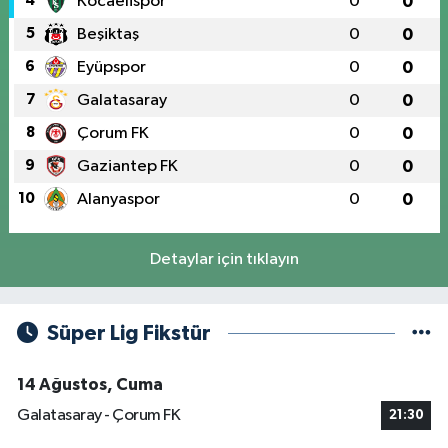
4
Kocaelispor
0
0
5
Beşiktaş
0
0
6
Eyüpspor
0
0
7
Galatasaray
0
0
8
Çorum FK
0
0
9
Gaziantep FK
0
0
10
Alanyaspor
0
0
Detaylar için tıklayın
Süper Lig Fikstür
14 Ağustos, Cuma
Galatasaray - Çorum FK
21:30