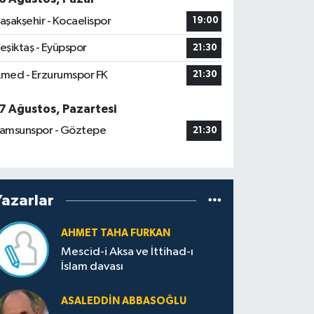
aşakşehir - Kocaelispor
19:00
eşiktaş - Eyüpspor
21:30
med - Erzurumspor FK
21:30
7 Ağustos, Pazartesi
amsunspor - Göztepe
21:30
Yazarlar
AHMET TAHA FURKAN
Mescid-i Aksa ve İttihad-ı
İslam davası
ASALEDDIN ABBASOĞLU