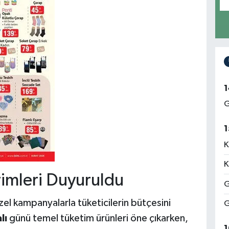
1
G
1
K
K
rimleri Duyuruldu
G
özel kampanyalarla tüketicilerin bütçesini
G
lı
günü temel tüketim ürünleri öne çıkarken,
1