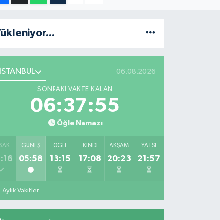
ükleniyor...
İSTANBUL
06.08.2026
SONRAKI VAKTE KALAN
06:37:54
Öğle Namazı
SAK
GÜNEŞ
ÖĞLE
İKINDI
AKŞAM
YATSI
:16
05:58
13:15
17:08
20:23
21:57
Aylık Vakitler