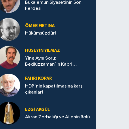
Bukalemun Siyasetinin Son
Perdesi
ÖMER FIRTINA
Hükümsüzdür!
HÜSEYIN YILMAZ
Yine Aynı Soru:
Bediüzzaman'ın Kabri
Nerede?
FAHRI KOPAR
HDP'nin kapatılmasına karşı
çıkanlar!
EZGI AKGÜL
Akran Zorbalığı ve Ailenin Rolü