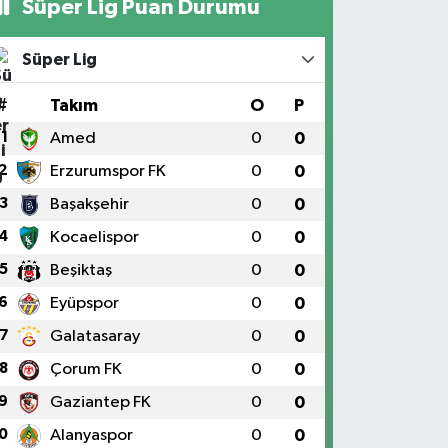
Süper Lig Puan Durumu
Süper Lig
#
Takım
O
P
1
Amed
0
0
2
Erzurumspor FK
0
0
3
Başakşehir
0
0
4
Kocaelispor
0
0
5
Beşiktaş
0
0
6
Eyüpspor
0
0
7
Galatasaray
0
0
8
Çorum FK
0
0
9
Gaziantep FK
0
0
0
Alanyaspor
0
0