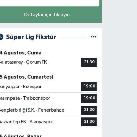
Detaylar için tıklayın
Süper Lig Fikstür
4 Ağustos, Cuma
alatasaray - Çorum FK
21:30
5 Ağustos, Cumartesi
onyaspor - Rizespor
19:00
asımpaşa - Trabzonspor
19:00
ençlerbirliği S.K. - Fenerbahçe
21:30
aziantep FK - Alanyaspor
21:30
6 Ağustos, Pazar