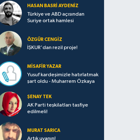
HASAN BASRI AYDENIZ
Türkiye ve ABD açısından
Suriye ortak hamlesi
ÖZGÜR CENGIZ
İŞKUR'dan rezil proje!
MISAFIR YAZAR
Yusuf kardeşimizle hatırlatmak
şart oldu - Muharrem Özkaya
ŞENAY TEK
AK Parti teşkilatları tasfiye
edilmeli!
MURAT SARICA
Artık uyanın!