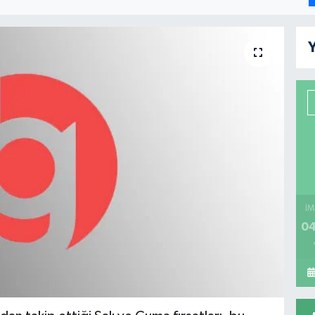
Y
İM
04