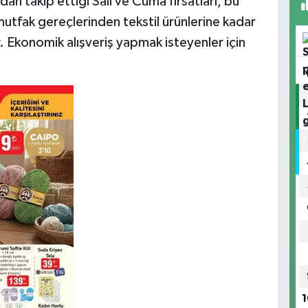
dan takip ettiği Salı ve Cuma fırsatları, bu
mutfak gereçlerinden tekstil ürünlerine kadar
r. Ekonomik alışveriş yapmak isteyenler için
1