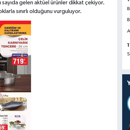
ı sayıda gelen aktüel ürünler dikkat çekiyor.
B
toklarla sınırlı olduğunu vurguluyor.
B
A
1
S