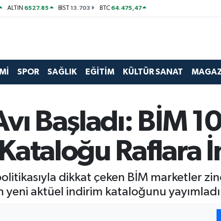
6527.85
13.703
64.475,47
ALTIN
BİST
BTC
Mİ
SPOR
SAĞLIK
EĞİTİM
KÜLTÜR SANAT
MAGAZ
vı Başladı: BİM 1
ataloğu Raflara İ
litikasıyla dikkat çeken BİM marketler zinc
 yeni aktüel indirim kataloğunu yayımladı