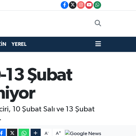
İN
YEREL
0-13 Şubat
niyor
iri, 10 Şubat Salı ve 13 Şubat
.
-
+
A
A