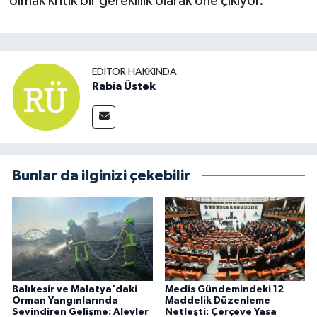
olmak kritik bir gereklilik olarak öne çıkıyor.
EDITÖR HAKKINDA
Rabia Üstek
Bunlar da ilginizi çekebilir
Balıkesir ve Malatya'daki
Meclis Gündemindeki 12
Orman Yangınlarında
Maddelik Düzenleme
Sevindiren Gelişme: Alevler
Netleşti: Çerçeve Yasa