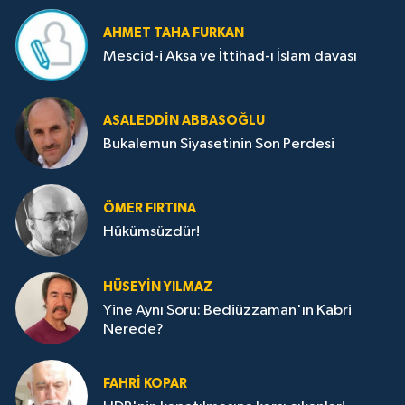
AHMET TAHA FURKAN
Mescid-i Aksa ve İttihad-ı İslam davası
ASALEDDIN ABBASOĞLU
Bukalemun Siyasetinin Son Perdesi
ÖMER FIRTINA
Hükümsüzdür!
HÜSEYIN YILMAZ
Yine Aynı Soru: Bediüzzaman'ın Kabri
Nerede?
FAHRI KOPAR