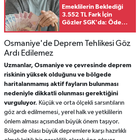
Emeklilerin Beklediği
3.552 TL Fark İçin
Gözler SGK'da: Ödeme
Takvimi Merak Konusu
Osmaniye'de Deprem Tehlikesi Göz
Ardı Edilemez
Uzmanlar, Osmaniye ve çevresinde deprem
riskinin yüksek olduğunu ve bölgede
haritalanmamış aktif fayların bulunması
nedeniyle dikkatli olunması gerektiğini
vurguluyor.
Küçük ve orta ölçekli sarsıntıların
göz ardı edilmemesi, yerel halk ve yetkililerin
önlem alması açısından büyük önem taşıyor.
Bölgede olası büyük depremlere karşı hazırlıklı