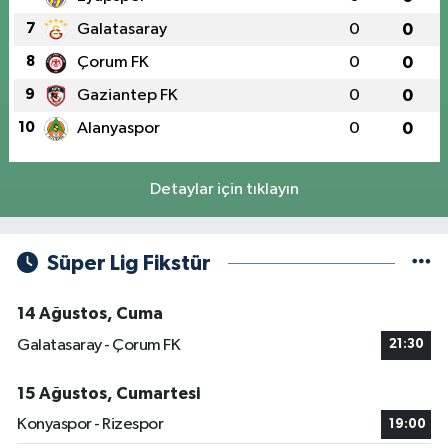
7
Galatasaray
0
0
8
Çorum FK
0
0
9
Gaziantep FK
0
0
10
Alanyaspor
0
0
Detaylar için tıklayın
Süper Lig Fikstür
14 Ağustos, Cuma
Galatasaray - Çorum FK
21:30
15 Ağustos, Cumartesi
Konyaspor - Rizespor
19:00