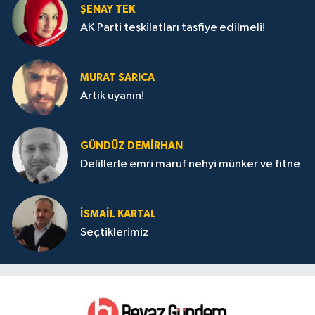
ŞENAY TEK
AK Parti teşkilatları tasfiye edilmeli!
MURAT SARICA
Artık uyanın!
GÜNDÜZ DEMIRHAN
Delillerle emri maruf nehyi münker ve fitne
İSMAIL KARTAL
Seçtiklerimiz