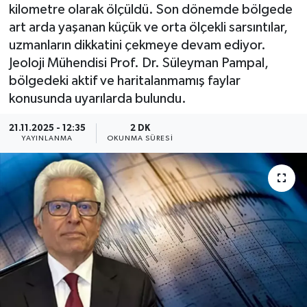
kilometre olarak ölçüldü. Son dönemde bölgede
YEREL
art arda yaşanan küçük ve orta ölçekli sarsıntılar,
uzmanların dikkatini çekmeye devam ediyor.
Jeoloji Mühendisi Prof. Dr. Süleyman Pampal,
bölgedeki aktif ve haritalanmamış faylar
konusunda uyarılarda bulundu.
21.11.2025 - 12:35
2 DK
YAYINLANMA
OKUNMA SÜRESI