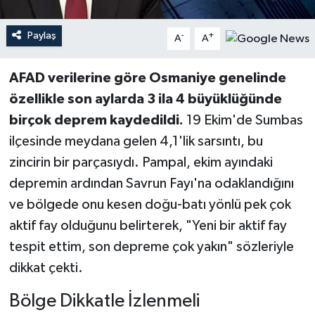
Paylaş
-
+
A
A
AFAD verilerine göre Osmaniye genelinde
özellikle son aylarda 3 ila 4 büyüklüğünde
birçok deprem kaydedildi.
19 Ekim'de Sumbas
ilçesinde meydana gelen 4,1'lik sarsıntı, bu
zincirin bir parçasıydı. Pampal, ekim ayındaki
depremin ardından Savrun Fayı'na odaklandığını
ve bölgede onu kesen doğu-batı yönlü pek çok
aktif fay olduğunu belirterek, "Yeni bir aktif fay
tespit ettim, son depreme çok yakın" sözleriyle
dikkat çekti.
Bölge Dikkatle İzlenmeli