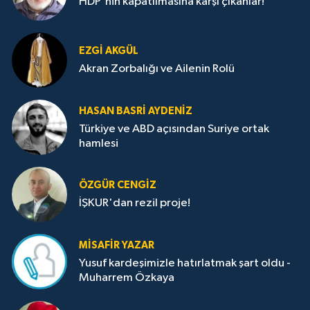
HDP'nin kapatılmasına karşı çıkanlar!
EZGI AKGÜL
Akran Zorbalığı ve Ailenin Rolü
HASAN BASRI AYDENIZ
Türkiye ve ABD açısından Suriye ortak
hamlesi
ÖZGÜR CENGIZ
İŞKUR'dan rezil proje!
MISAFIR YAZAR
Yusuf kardeşimizle hatırlatmak şart oldu -
Muharrem Özkaya