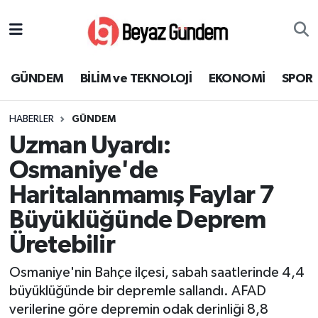
GÜNDEM
Hava Durumu
GÜNDEM
BİLİM ve TEKNOLOJİ
EKONOMİ
SPOR
BİLİM ve TEKNOLOJİ
Trafik Durumu
HABERLER
GÜNDEM
EKONOMİ
Süper Lig Puan Durumu ve Fikstür
Uzman Uyardı:
SPOR
Tüm Manşetler
Osmaniye'de
Haritalanmamış Faylar 7
SAĞLIK
Son Dakika Haberleri
Büyüklüğünde Deprem
EĞİTİM
Haber Arşivi
Üretebilir
KÜLTÜR SANAT
Osmaniye'nin Bahçe ilçesi, sabah saatlerinde 4,4
büyüklüğünde bir depremle sallandı. AFAD
MAGAZİN
verilerine göre depremin odak derinliği 8,8