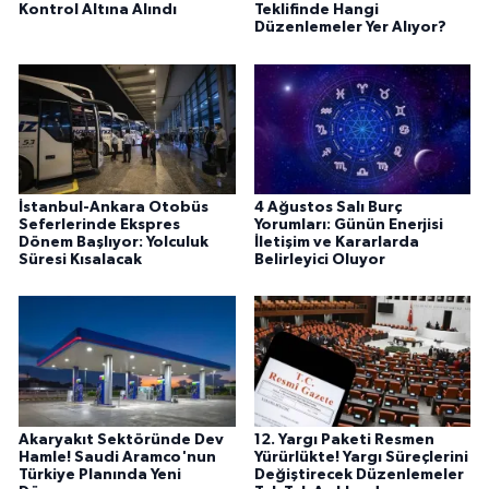
Kontrol Altına Alındı
Teklifinde Hangi
Düzenlemeler Yer Alıyor?
İstanbul-Ankara Otobüs
4 Ağustos Salı Burç
Seferlerinde Ekspres
Yorumları: Günün Enerjisi
Dönem Başlıyor: Yolculuk
İletişim ve Kararlarda
Süresi Kısalacak
Belirleyici Oluyor
Akaryakıt Sektöründe Dev
12. Yargı Paketi Resmen
Hamle! Saudi Aramco'nun
Yürürlükte! Yargı Süreçlerini
Türkiye Planında Yeni
Değiştirecek Düzenlemeler