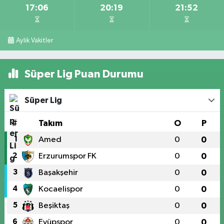
17:06
20:19
21:52
Aylık Vakitler
Süper Lig Puan Durumu
Süper Lig
#
Takım
O
P
1
Amed
0
0
2
Erzurumspor FK
0
0
3
Başakşehir
0
0
4
Kocaelispor
0
0
5
Beşiktaş
0
0
6
Eyüpspor
0
0