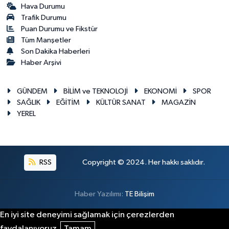
Hava Durumu
Trafik Durumu
Puan Durumu ve Fikstür
Tüm Manşetler
Son Dakika Haberleri
Haber Arşivi
GÜNDEM
BİLİM ve TEKNOLOJİ
EKONOMİ
SPOR
SAĞLIK
EĞİTİM
KÜLTÜR SANAT
MAGAZİN
YEREL
RSS
Copyright © 2024. Her hakkı saklıdır.
Haber Yazılımı:
TE Bilişim
En iyi site deneyimi sağlamak için çerezlerden
faydalanıyoruz.
Tamam