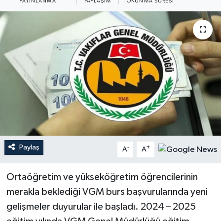
YAYINLANMA
PAYLAŞIM
OKUNMA SÜRESI
YEREL
Paylaş
-
+
A
A
Ortaöğretim ve yükseköğretim öğrencilerinin
merakla beklediği VGM burs başvurularında yeni
gelişmeler duyurular ile başladı. 2024 – 2025