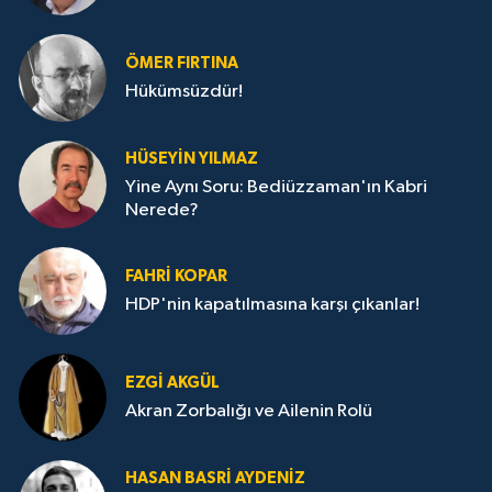
ÖMER FIRTINA
Hükümsüzdür!
HÜSEYIN YILMAZ
Yine Aynı Soru: Bediüzzaman'ın Kabri
Nerede?
FAHRI KOPAR
HDP'nin kapatılmasına karşı çıkanlar!
EZGI AKGÜL
Akran Zorbalığı ve Ailenin Rolü
HASAN BASRI AYDENIZ