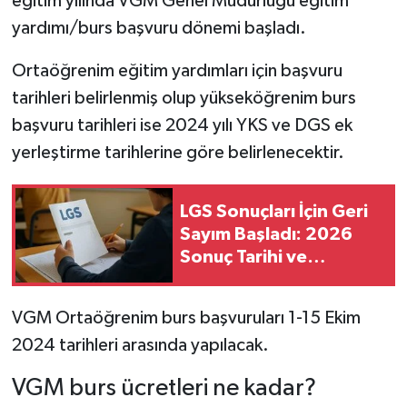
eğitim yılında VGM Genel Müdürlüğü eğitim
yardımı/burs başvuru dönemi başladı.
Ortaöğrenim eğitim yardımları için başvuru
tarihleri belirlenmiş olup yükseköğrenim burs
başvuru tarihleri ise 2024 yılı YKS ve DGS ek
yerleştirme tarihlerine göre belirlenecektir.
LGS Sonuçları İçin Geri
Sayım Başladı: 2026
Sonuç Tarihi ve
Sorgulama Ekranı Belli
Oldu
VGM Ortaöğrenim burs başvuruları 1-15 Ekim
2024 tarihleri arasında yapılacak.
VGM burs ücretleri ne kadar?