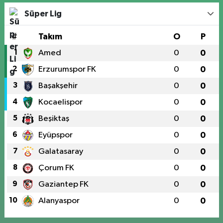
Süper Lig
#
Takım
O
P
1
Amed
0
0
2
Erzurumspor FK
0
0
3
Başakşehir
0
0
4
Kocaelispor
0
0
5
Beşiktaş
0
0
6
Eyüpspor
0
0
7
Galatasaray
0
0
8
Çorum FK
0
0
9
Gaziantep FK
0
0
10
Alanyaspor
0
0