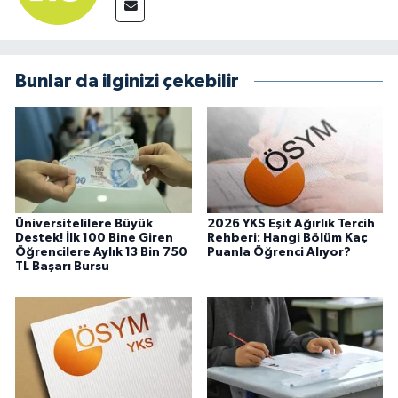
Bunlar da ilginizi çekebilir
Üniversitelilere Büyük
2026 YKS Eşit Ağırlık Tercih
Destek! İlk 100 Bine Giren
Rehberi: Hangi Bölüm Kaç
Öğrencilere Aylık 13 Bin 750
Puanla Öğrenci Alıyor?
TL Başarı Bursu