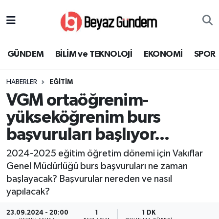
GÜNDEM
Hava Durumu
GÜNDEM
BİLİM ve TEKNOLOJİ
EKONOMİ
SPOR
BİLİM ve TEKNOLOJİ
Trafik Durumu
HABERLER
EĞİTİM
EKONOMİ
Süper Lig Puan Durumu ve Fikstür
VGM ortaöğrenim-
SPOR
Tüm Manşetler
yükseköğrenim burs
başvuruları başlıyor...
SAĞLIK
Son Dakika Haberleri
2024-2025 eğitim öğretim dönemi için Vakıflar
EĞİTİM
Haber Arşivi
Genel Müdürlüğü burs başvuruları ne zaman
başlayacak? Başvurular nereden ve nasıl
KÜLTÜR SANAT
yapılacak?
MAGAZİN
23.09.2024 - 20:00
1
1 DK