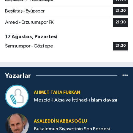
Beşiktaş - Eyüpspor
21:30
Amed - Erzurumspor FK
21:30
17 Ağustos, Pazartesi
Samsunspor - Göztepe
21:30
Yazarlar
AHMET TAHA FURKAN
Mescid-i Aksa ve İttihad-ı İslam davası
ASALEDDIN ABBASOĞLU
Bukalemun Siyasetinin Son Perdesi