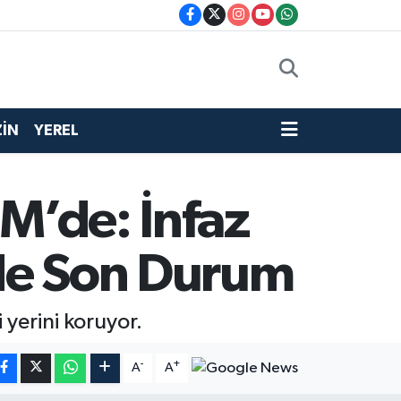
İN
YEREL
MM’de: İnfaz
nde Son Durum
 yerini koruyor.
-
+
A
A