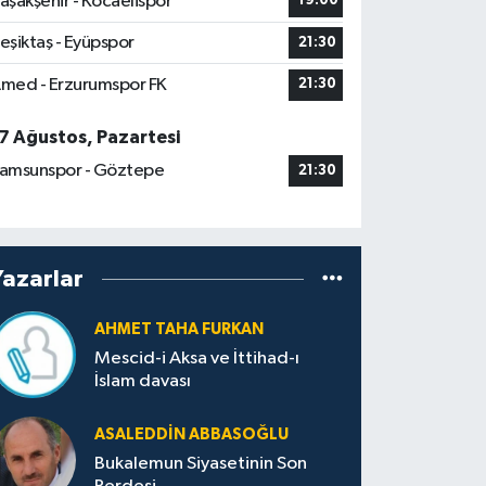
aşakşehir - Kocaelispor
19:00
eşiktaş - Eyüpspor
21:30
med - Erzurumspor FK
21:30
7 Ağustos, Pazartesi
amsunspor - Göztepe
21:30
Yazarlar
AHMET TAHA FURKAN
Mescid-i Aksa ve İttihad-ı
İslam davası
ASALEDDIN ABBASOĞLU
Bukalemun Siyasetinin Son