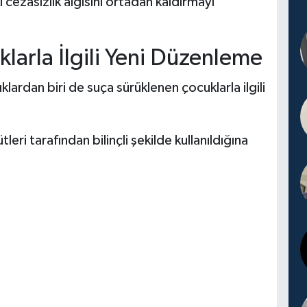
cezasızlık algısını ortadan kaldırmayı
larla İlgili Yeni Düzenleme
klardan biri de suça sürüklenen çocuklarla ilgili
eri tarafından bilinçli şekilde kullanıldığına