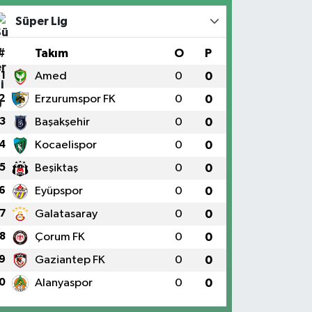
Süper Lig
#
Takım
O
P
1
Amed
0
0
2
Erzurumspor FK
0
0
3
Başakşehir
0
0
4
Kocaelispor
0
0
5
Beşiktaş
0
0
6
Eyüpspor
0
0
7
Galatasaray
0
0
8
Çorum FK
0
0
9
Gaziantep FK
0
0
0
Alanyaspor
0
0