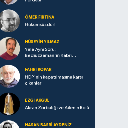
Perdesi
ÖMER FIRTINA
Hükümsüzdür!
HÜSEYIN YILMAZ
Yine Aynı Soru:
Bediüzzaman'ın Kabri
Nerede?
FAHRI KOPAR
HDP'nin kapatılmasına karşı
çıkanlar!
EZGI AKGÜL
Akran Zorbalığı ve Ailenin Rolü
HASAN BASRI AYDENIZ