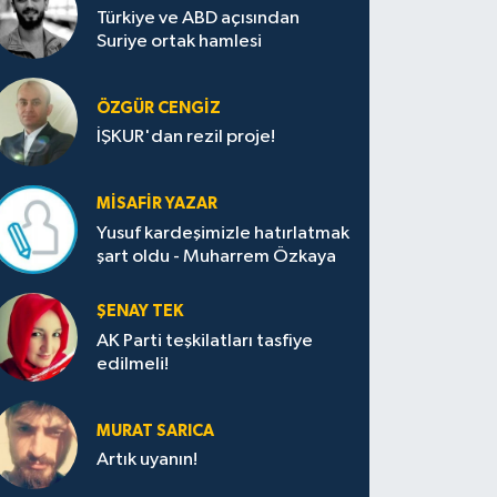
Türkiye ve ABD açısından
Suriye ortak hamlesi
ÖZGÜR CENGIZ
İŞKUR'dan rezil proje!
MISAFIR YAZAR
Yusuf kardeşimizle hatırlatmak
şart oldu - Muharrem Özkaya
ŞENAY TEK
AK Parti teşkilatları tasfiye
edilmeli!
MURAT SARICA
Artık uyanın!