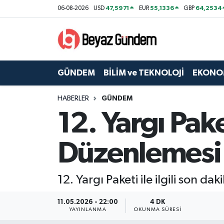
47,5971
55,1336
64,2534
06-08-2026
USD
EUR
GBP
GÜNDEM
Hava Durumu
BİLİM ve TEKNOLOJİ
Trafik Durumu
GÜNDEM
BİLİM ve TEKNOLOJİ
EKONO
EKONOMİ
Süper Lig Puan Durumu ve Fikstür
HABERLER
GÜNDEM
12. Yargı Pak
SPOR
Tüm Manşetler
SAĞLIK
Son Dakika Haberleri
Düzenlemesi 
EĞİTİM
Haber Arşivi
12. Yargı Paketi ile ilgili son
KÜLTÜR SANAT
11.05.2026 - 22:00
4 DK
YAYINLANMA
OKUNMA SÜRESI
MAGAZİN