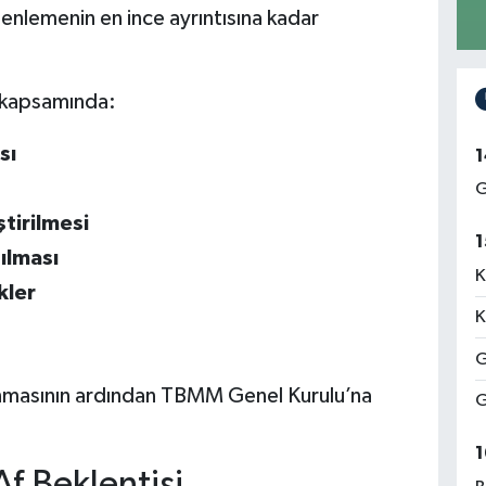
nlemenin en ince ayrıntısına kadar
t kapsamında:
sı
1
G
ştirilmesi
1
ılması
K
kler
K
G
anmasının ardından TBMM Genel Kurulu’na
G
1
f Beklentisi