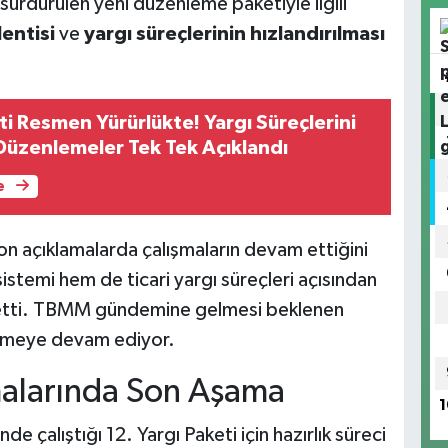
ı sürdürülen yeni düzenleme paketiyle ilgili
lentisi
ve
yargı süreçlerinin hızlandırılması
ti Resmen Yürürlükte! Yargı Süreçlerini
Düzenlemeler Tek Tek Açıklandı
e
son açıklamalarda çalışmaların devam ettiğini
istemi hem de ticari yargı süreçleri açısından
de etti. TBMM gündemine gelmesi beklenen
ilmeye devam ediyor.
şmalarında Son Aşama
1
de çalıştığı 12. Yargı Paketi için hazırlık süreci