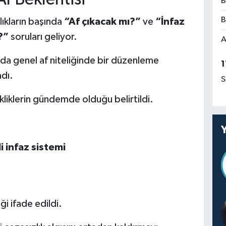
B
B
ıkların başında
“Af çıkacak mı?”
ve
“İnfaz
?”
soruları geliyor.
A
rda genel af niteliğinde bir düzenleme
1
adı.
S
ikliklerin gündemde olduğu belirtildi.
i infaz sistemi
ği ifade edildi.