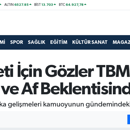
6527.85
13.703
64.927,78
ALTIN
BİST
BTC
Mİ
SPOR
SAĞLIK
EĞİTİM
KÜLTÜR SANAT
MAGAZ
eti İçin Gözler TB
ve Af Beklentisi
 dakika gelişmeleri kamuoyunun gündemindeki