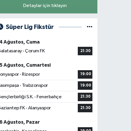
Detaylar için tıklayın
Süper Lig Fikstür
4 Ağustos, Cuma
alatasaray - Çorum FK
21:30
5 Ağustos, Cumartesi
onyaspor - Rizespor
19:00
asımpaşa - Trabzonspor
19:00
ençlerbirliği S.K. - Fenerbahçe
21:30
aziantep FK - Alanyaspor
21:30
6 Ağustos, Pazar