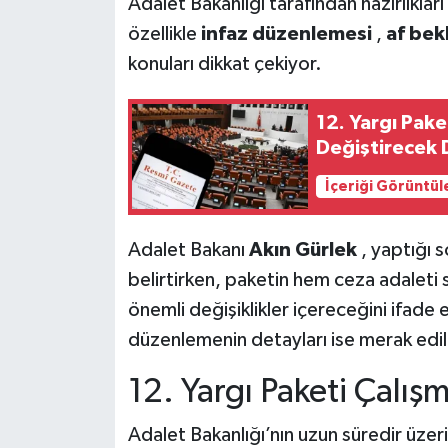
Adalet Bakanlığı tarafından hazırlıklar
özellikle
infaz düzenlemesi
,
af bek
konuları dikkat çekiyor.
12. Yargı Pake
Değiştirecek 
İçeriği Görüntül
Adalet Bakanı
Akın Gürlek
, yaptığı 
belirtirken, paketin hem ceza adaleti s
önemli değişiklikler içereceğini ifa
düzenlemenin detayları ise merak ed
12. Yargı Paketi Çalı
Adalet Bakanlığı’nın uzun süredir üzerin