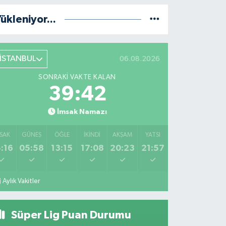
ükleniyor...
İSTANBUL
06.08.2026
SONRAKI VAKTE KALAN
39:41
İmsak Namazı
SAK
GÜNEŞ
ÖĞLE
İKINDI
AKŞAM
YATSI
:16
05:58
13:15
17:08
20:23
21:57
Aylık Vakitler
Süper Lig Puan Durumu