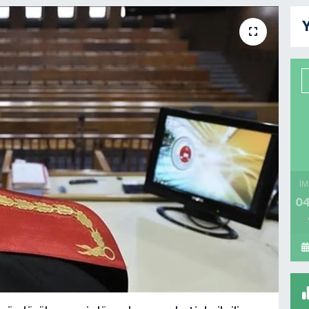
Y
İM
04