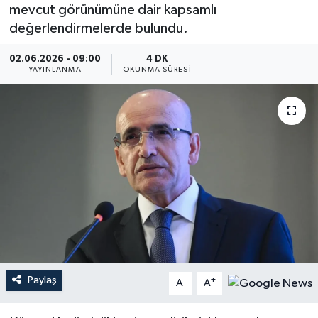
mevcut görünümüne dair kapsamlı
YEREL
değerlendirmelerde bulundu.
02.06.2026 - 09:00
4 DK
YAYINLANMA
OKUNMA SÜRESI
Paylaş
-
+
A
A