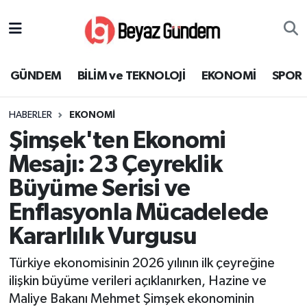
GÜNDEM
Hava Durumu
GÜNDEM
BİLİM ve TEKNOLOJİ
EKONOMİ
SPOR
BİLİM ve TEKNOLOJİ
Trafik Durumu
HABERLER
EKONOMİ
EKONOMİ
Süper Lig Puan Durumu ve Fikstür
Şimşek'ten Ekonomi
SPOR
Tüm Manşetler
Mesajı: 23 Çeyreklik
Büyüme Serisi ve
SAĞLIK
Son Dakika Haberleri
Enflasyonla Mücadelede
EĞİTİM
Haber Arşivi
Kararlılık Vurgusu
KÜLTÜR SANAT
Türkiye ekonomisinin 2026 yılının ilk çeyreğine
ilişkin büyüme verileri açıklanırken, Hazine ve
MAGAZİN
Maliye Bakanı Mehmet Şimşek ekonominin