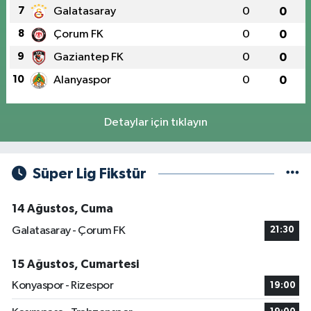
7
Galatasaray
0
0
8
Çorum FK
0
0
9
Gaziantep FK
0
0
10
Alanyaspor
0
0
Detaylar için tıklayın
Süper Lig Fikstür
14 Ağustos, Cuma
Galatasaray - Çorum FK
21:30
15 Ağustos, Cumartesi
Konyaspor - Rizespor
19:00