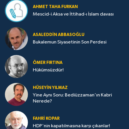
AHMET TAHA FURKAN
Mescid-i Aksa ve İttihad-ı İslam davası
ASALEDDIN ABBASOĞLU
Bukalemun Siyasetinin Son Perdesi
ÖMER FIRTINA
Hükümsüzdür!
HÜSEYIN YILMAZ
Yine Aynı Soru: Bediüzzaman'ın Kabri
Nerede?
FAHRI KOPAR
HDP'nin kapatılmasına karşı çıkanlar!