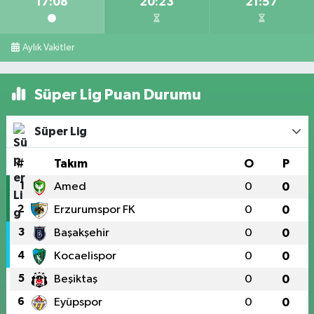
17:08
20:23
21:57
Aylık Vakitler
Süper Lig Puan Durumu
Süper Lig
#
Takım
O
P
1
Amed
0
0
2
Erzurumspor FK
0
0
3
Başakşehir
0
0
4
Kocaelispor
0
0
5
Beşiktaş
0
0
6
Eyüpspor
0
0