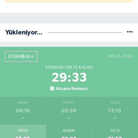
Yükleniyor...
İSTANBUL
06.08.2026
SONRAKI VAKTE KALAN
29:32
Akşam Namazı
İMSAK
GÜNEŞ
ÖĞLE
04:16
05:58
13:15
İKINDI
AKŞAM
YATSI