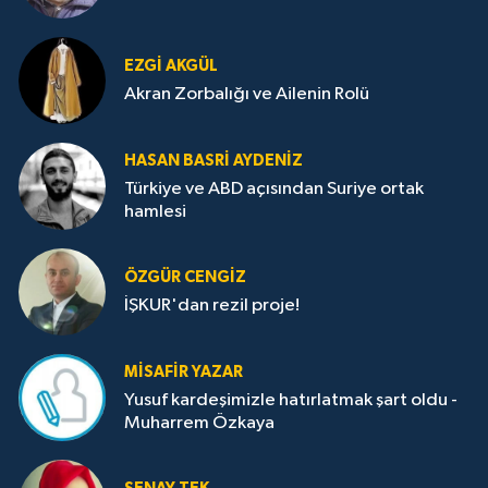
EZGI AKGÜL
Akran Zorbalığı ve Ailenin Rolü
HASAN BASRI AYDENIZ
Türkiye ve ABD açısından Suriye ortak
hamlesi
ÖZGÜR CENGIZ
İŞKUR'dan rezil proje!
MISAFIR YAZAR
Yusuf kardeşimizle hatırlatmak şart oldu -
Muharrem Özkaya