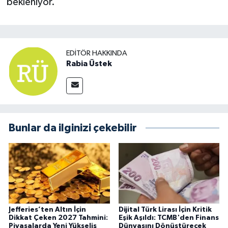
bekleniyor.
EDITÖR HAKKINDA
Rabia Üstek
Bunlar da ilginizi çekebilir
Jefferies’ten Altın İçin
Dijital Türk Lirası İçin Kritik
Dikkat Çeken 2027 Tahmini:
Eşik Aşıldı: TCMB'den Finans
Piyasalarda Yeni Yükseliş
Dünyasını Dönüştürecek