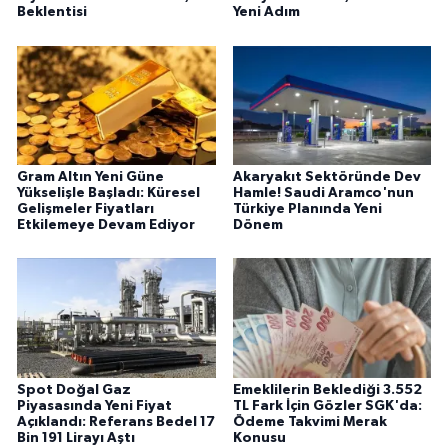
Beklentisi
Yeni Adım
Gram Altın Yeni Güne
Akaryakıt Sektöründe Dev
Yükselişle Başladı: Küresel
Hamle! Saudi Aramco'nun
Gelişmeler Fiyatları
Türkiye Planında Yeni
Etkilemeye Devam Ediyor
Dönem
Spot Doğal Gaz
Emeklilerin Beklediği 3.552
Piyasasında Yeni Fiyat
TL Fark İçin Gözler SGK'da:
Açıklandı: Referans Bedel 17
Ödeme Takvimi Merak
Bin 191 Lirayı Aştı
Konusu