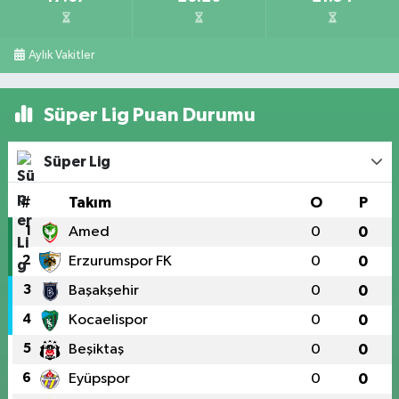
Aylık Vakitler
Süper Lig Puan Durumu
Süper Lig
#
Takım
O
P
1
Amed
0
0
2
Erzurumspor FK
0
0
3
Başakşehir
0
0
4
Kocaelispor
0
0
5
Beşiktaş
0
0
6
Eyüpspor
0
0