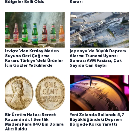
Bölgeler Belli Oldu
Kararı
İsviçre'den Kızılay Maden
Japonya'da Büyük Deprem
Suyuna Geri Çağırma
Alarmı: Tsunami Uyarısı
Kararı: Türkiye'deki Ürünler
Sonrası AVM Faciası, Çok
İçin Gözler Yetkililerde
Sayıda Can Kaybı
Bir Üretim Hatası Servet
Yeni Zelanda Sallandı: 5,7
Kazandırdı: 1 Sentlik
Büyüklüğündeki Deprem
Madeni Para 840 Bin Dolara
Bölgede Korku Yarattı
Alıcı Buldu