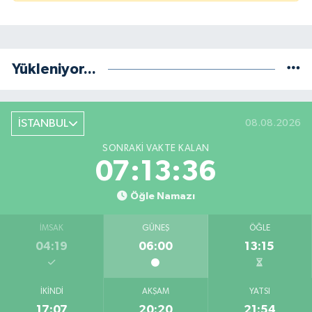
Yükleniyor...
İSTANBUL
08.08.2026
SONRAKI VAKTE KALAN
07:13:35
Öğle Namazı
İMSAK
GÜNEŞ
ÖĞLE
04:19
06:00
13:15
İKINDI
AKŞAM
YATSI
17:07
20:20
21:54