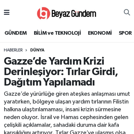
GÜNDEM
Hava Durumu
GÜNDEM
BİLİM ve TEKNOLOJİ
EKONOMİ
SPOR
BİLİM ve TEKNOLOJİ
Trafik Durumu
HABERLER
DÜNYA
EKONOMİ
Süper Lig Puan Durumu ve Fikstür
Gazze’de Yardım Krizi
SPOR
Tüm Manşetler
Derinleşiyor: Tırlar Girdi,
Dağıtım Yapılamadı
SAĞLIK
Son Dakika Haberleri
Gazze’de yürürlüğe giren ateşkes anlaşması umut
EĞİTİM
Haber Arşivi
yaratırken, bölgeye ulaşan yardım tırlarının Filistin
halkına ulaştırılamaması, insani krizin sürmesine
KÜLTÜR SANAT
neden oluyor. İsrail ve Hamas cephesinden gelen
çelişkili açıklamalar, sahadaki duruma dair kafa
MAGAZİN
karışıklığını artırıyor. Tırlar Gazze’ye ulaşmış olsa