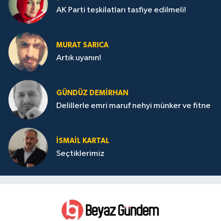
AK Parti teşkilatları tasfiye edilmeli!
MURAT SARICA
Artık uyanın!
GÜNDÜZ DEMIRHAN
Delillerle emri maruf nehyi münker ve fitne
İSMAIL KARTAL
Seçtiklerimiz