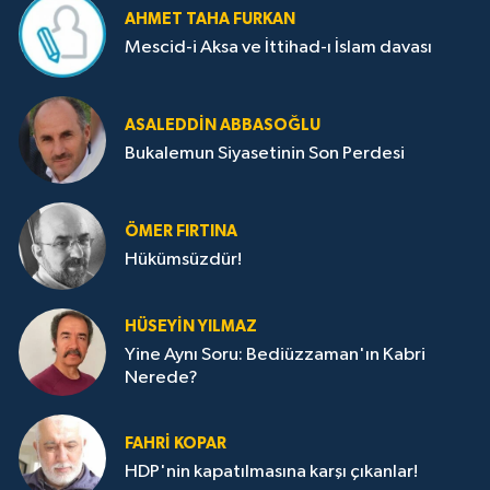
AHMET TAHA FURKAN
Mescid-i Aksa ve İttihad-ı İslam davası
ASALEDDIN ABBASOĞLU
Bukalemun Siyasetinin Son Perdesi
ÖMER FIRTINA
Hükümsüzdür!
HÜSEYIN YILMAZ
Yine Aynı Soru: Bediüzzaman'ın Kabri
Nerede?
FAHRI KOPAR
HDP'nin kapatılmasına karşı çıkanlar!