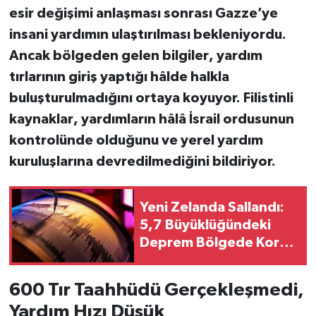
esir değişimi anlaşması
sonrası Gazze’ye
insani yardımın ulaştırılması bekleniyordu.
Ancak
bölgeden gelen bilgiler
, yardım
tırlarının giriş yaptığı hâlde halkla
buluşturulmadığını ortaya koyuyor.
Filistinli
kaynaklar
, yardımların hâlâ İsrail ordusunun
kontrolünde olduğunu ve
yerel yardım
kuruluşlarına devredilmediğini
bildiriyor.
Yeni Zelanda Sallandı:
5,7 Büyüklüğündeki
Deprem Bölgede Korku
Yarattı
600 Tır Taahhüdü Gerçekleşmedi,
Yardım Hızı Düşük