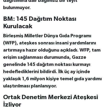
dağıtımına dair
bağımsız bir teyit
bulunmuyor.
BM: 145 Dağıtım Noktası
Kurulacak
Birleşmiş Milletler Dünya Gıda Programı
(WFP)
, ateşkes sonrası insani yardımlarını
artırmaya hazır olduğunu açıkladı. WFP,
tam
erişim sağlanması durumunda
, Gazze
genelinde
145 dağıtım noktası
kurmayı
hedeflediklerini bildirdi. İlk üç ay içinde
yaklaşık
1,6 milyon kişiye
temel gıda yardımı
ulaştırılması planlanıyor.
Ortak Denetim Merkezi Ateşkesi
İzliyor