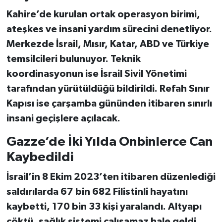
Kahire’de kurulan ortak operasyon birimi,
ateşkes ve insani yardım sürecini denetliyor.
Merkezde
İsrail, Mısır, Katar, ABD ve Türkiye
temsilcileri
bulunuyor. Teknik
koordinasyonun ise
İsrail Sivil Yönetimi
tarafından yürütüldüğü bildirildi.
Refah Sınır
Kapısı
ise çarşamba gününden itibaren sınırlı
insani geçişlere açılacak.
Gazze’de İki Yılda Onbinlerce Can
Kaybedildi
İsrail’in 8 Ekim 2023’ten itibaren düzenlediği
saldırılarda
67 bin 682 Filistinli
hayatını
kaybetti,
170 bin 33 kişi
yaralandı.
Altyapı
çöktü
, sağlık sistemi çalışamaz hale geldi.