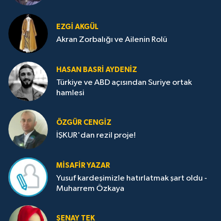
EZGI AKGÜL
Akran Zorbalığı ve Ailenin Rolü
HASAN BASRI AYDENIZ
Türkiye ve ABD açısından Suriye ortak
hamlesi
ÖZGÜR CENGIZ
İŞKUR'dan rezil proje!
MISAFIR YAZAR
Yusuf kardeşimizle hatırlatmak şart oldu -
Muharrem Özkaya
ŞENAY TEK