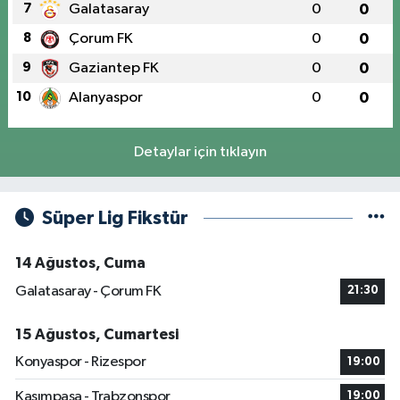
7
Galatasaray
0
0
8
Çorum FK
0
0
9
Gaziantep FK
0
0
10
Alanyaspor
0
0
Detaylar için tıklayın
Süper Lig Fikstür
14 Ağustos, Cuma
Galatasaray - Çorum FK
21:30
15 Ağustos, Cumartesi
Konyaspor - Rizespor
19:00
Kasımpaşa - Trabzonspor
19:00