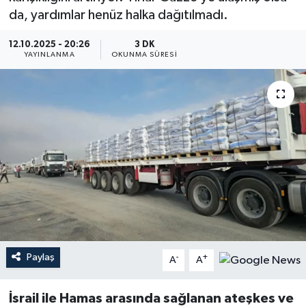
da, yardımlar henüz halka dağıtılmadı.
YEREL
12.10.2025 - 20:26
3 DK
YAYINLANMA
OKUNMA SÜRESI
Paylaş
-
+
A
A
İsrail ile Hamas arasında sağlanan
ateşkes ve